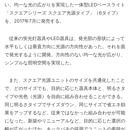
い、均一な光の広がりを実現した一体型LEDベースライト
「スクエアシリーズ スクエア光源タイプ」（6タイプ）
を、2017年7月に発売する。
従来の蛍光灯器具やLED器具は、発光部の形状によって
水平もしくは垂直方向に光源の方向性があった。それを面
で発光するように開発。方向性のない均一な光が広がり、
シンプルな照明空間を実現した。
また、スクエア光源ユニットのサイズを共通化したこと
で、どのサイズでも、目的に応じた器具本体と、明るさタ
イプや光色（光源）を自由に組み合わせることができる。
同じ明るさタイプでサイズダウン、同じサイズで省エネ効
果をアップするなど、従来ではなかった組み合わせが可能
になった。新築やリニューアルなど、目的に応じた選択の
幅が広がったほか、キックバネの採用でユニットの着脱が