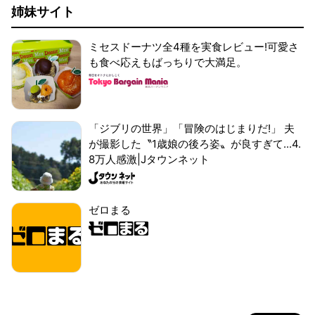
姉妹サイト
ミセスドーナツ全4種を実食レビュー!可愛さ
も食べ応えもばっちりで大満足。
「ジブリの世界」「冒険のはじまりだ!」 夫
が撮影した〝1歳娘の後ろ姿〟が良すぎて...4.
8万人感激|Jタウンネット
ゼロまる