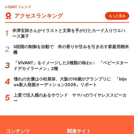
J-CAST トレンド
アクセスランキング
もっと見る
米津玄師さんがイラストと文章を手がけたカード入りウエハ
ース菓子
3段階の制御を自動で 米の香りや甘みを引き出す家庭用精米
機
「VIVANT」をイメージした2種類の味わい 「ベビースター
ドデカイラーメン」2種
憧れの女優は小松菜奈、大阪の16歳がグランプリに 「bijo
ux新人発掘オーディション2026」リポート
上質で没入感のあるサウンド ヤマハのワイヤレススピーカ
ー
コンテンツ
関連サイト