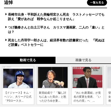
追悼
一覧を見る
長崎市出身・平和訴えた美輪明宏さん死去 ラストメッセージでも
訴え「愛があれば 戦争なんか起こりません」
つげ義春さんと白土三平さん カリスマ漫画家、二人の「違い」と
は？
死去した丹羽宇一郎さんは、経済界有数の読書家だった 『死ぬほ
ど読書』ベストセラーに
動画で見る
画像で見る
【ドジャース】キム・
新党結成で「「騙し討
「れいわ新選組」が党
登
ヘソン、大リーグ公式
ちにあった気分」と怒
名の変更を発表、「い
女
「PSロースタ...
ったひろゆき妻...
のちの党」へ ...
発