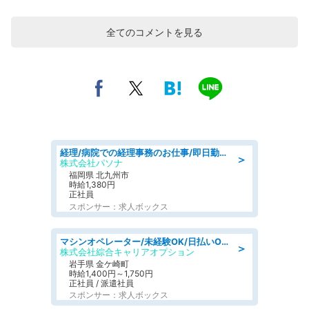
全てのコメントを見る
経理/病院での経理事務のお仕事/即日勤務可/車通勤可/経理/一般事務
＞
株式会社パソナ
福岡県 北九州市
時給1,380円
正社員
スポンサー：求人ボックス
マシンオペレーター/未経験OK/日払いOK/寮完備/交替制/20・30・40代活躍中
＞
株式会社綜合キャリアオプション
岩手県 金ケ崎町
時給1,400円～1,750円
正社員 / 派遣社員
スポンサー：求人ボックス