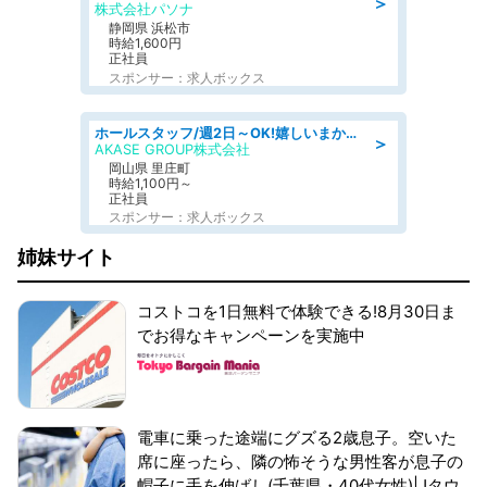
＞
株式会社パソナ
静岡県 浜松市
時給1,600円
正社員
スポンサー：求人ボックス
ホールスタッフ/週2日～OK!嬉しいまかない付き/岡山県/浅口郡里庄町
＞
AKASE GROUP株式会社
岡山県 里庄町
時給1,100円～
正社員
スポンサー：求人ボックス
姉妹サイト
コストコを1日無料で体験できる!8月30日ま
でお得なキャンペーンを実施中
電車に乗った途端にグズる2歳息子。空いた
席に座ったら、隣の怖そうな男性客が息子の
帽子に手を伸ばし(千葉県・40代女性)|Jタウ