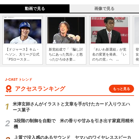
動画で見る
画像で見る
【ドジャース】キム・
新党結成で「「騙し討
「れいわ新選組」が党
登
ヘソン、大リーグ公式
ちにあった気分」と怒
名の変更を発表、「い
女
「PSロースタ...
ったひろゆき妻...
のちの党」へ ...
発
J-CAST トレンド
アクセスランキング
もっと見る
米津玄師さんがイラストと文章を手がけたカード入りウエハ
ース菓子
3段階の制御を自動で 米の香りや甘みを引き出す家庭用精米
機
上質で没入感のあるサウンド ヤマハのワイヤレススピーカ