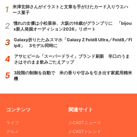
米津玄師さんがイラストと文章を手がけたカード入りウエハ
ース菓子
憧れの女優は小松菜奈、大阪の16歳がグランプリに 「bijou
x新人発掘オーディション2026」リポート
Galaxy折りたたみスマホ「Galaxy Z Fold8 Ultra／Fold8／Fl
ip8」 3モデル同時に
アサヒビール「スーパードライ」ブランド刷新 辛口のうま
さはそのまま飲みごたえアップ
3段階の制御を自動で 米の香りや甘みを引き出す家庭用精米
機
コンテンツ
関連サイト
ライフ
J-CASTニュース
グルメ
J-CASTトレンド