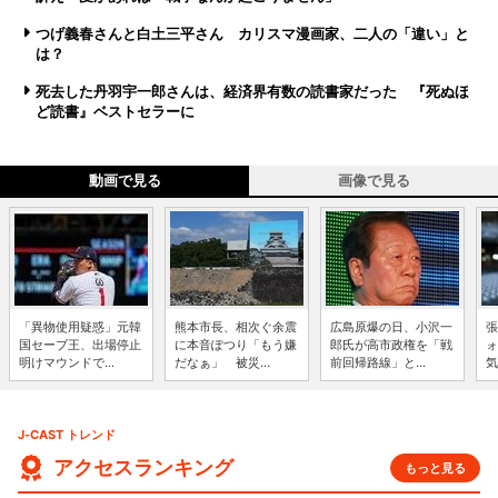
つげ義春さんと白土三平さん カリスマ漫画家、二人の「違い」と
は？
死去した丹羽宇一郎さんは、経済界有数の読書家だった 『死ぬほ
ど読書』ベストセラーに
動画で見る
画像で見る
「異物使用疑惑」元韓
熊本市長、相次ぐ余震
広島原爆の日、小沢一
張
国セーブ王、出場停止
に本音ぽつり「もう嫌
郎氏が高市政権を「戦
ォ
明けマウンドで...
だなぁ」 被災...
前回帰路線」と...
気
J-CAST トレンド
アクセスランキング
もっと見る