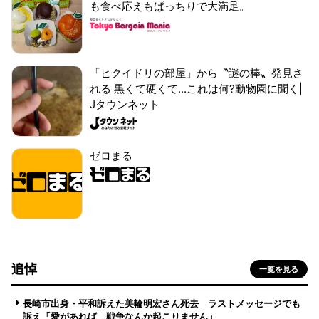
も食べ応えもばっちりで大満足。
「ヒクイドリの部屋」から〝謎の棒〟発見さ
れる 黒くて硬くて...これは何?動物園に聞く|
Jタウンネット
ゼロまる
追悼
一覧を見る
長崎市出身・平和訴えた美輪明宏さん死去 ラストメッセージでも
訴え「愛があれば 戦争なんか起こりません」