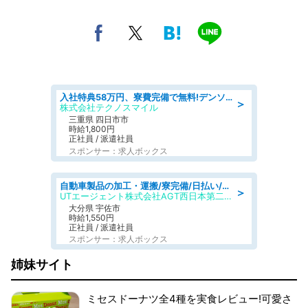
入社特典58万円、寮費完備で無料!デンソーで働こう!自動車工場で小型部品の検査業務 denso aichi
＞
株式会社テクノスマイル
三重県 四日市市
時給1,800円
正社員 / 派遣社員
スポンサー：求人ボックス
自動車製品の加工・運搬/寮完備/日払い/工場・製造
＞
UTエージェント株式会社AGT西日本第二CU
大分県 宇佐市
時給1,550円
正社員 / 派遣社員
スポンサー：求人ボックス
姉妹サイト
ミセスドーナツ全4種を実食レビュー!可愛さ