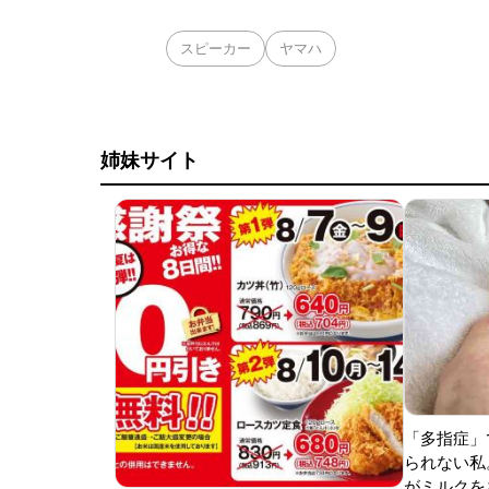
スピーカー
ヤマハ
姉妹サイト
「多指症」
られない私
がミルクをあ