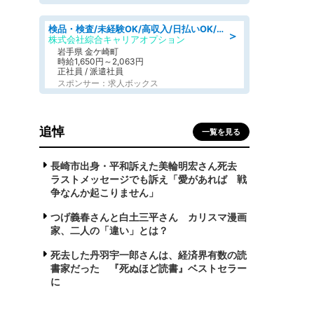
検品・検査/未経験OK/高収入/日払いOK/交替制/20・30・40代活躍中
＞
株式会社綜合キャリアオプション
岩手県 金ケ崎町
時給1,650円～2,063円
正社員 / 派遣社員
スポンサー：求人ボックス
追悼
一覧を見る
長崎市出身・平和訴えた美輪明宏さん死去
ラストメッセージでも訴え「愛があれば 戦
争なんか起こりません」
つげ義春さんと白土三平さん カリスマ漫画
家、二人の「違い」とは？
死去した丹羽宇一郎さんは、経済界有数の読
書家だった 『死ぬほど読書』ベストセラー
に