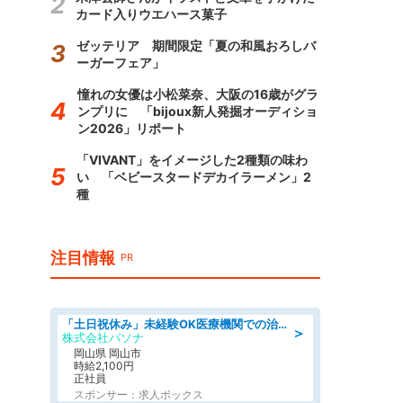
カード入りウエハース菓子
ゼッテリア 期間限定「夏の和風おろしバ
ーガーフェア」
憧れの女優は小松菜奈、大阪の16歳がグラ
ンプリに 「bijoux新人発掘オーディショ
ン2026」リポート
「VIVANT」をイメージした2種類の味わ
い 「ベビースタードデカイラーメン」2
種
注目情報
PR
「土日祝休み」未経験OK医療機関での治験コーディネーターのお仕事
＞
株式会社パソナ
岡山県 岡山市
時給2,100円
正社員
スポンサー：求人ボックス