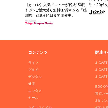
【かつや】人気メニューが税抜150円
県・20代女
引き&ご飯大盛り無料!お得すぎる「感
謝祭」は8月14日まで開催中。
コンテンツ
関連サ
ライフ
J-CAS
グルメ
J-CAS
デジタル
J-CA
健康
BOOK
エンタメ
東京バ
セール
Jタウン
おうちスタイル
ゼロま