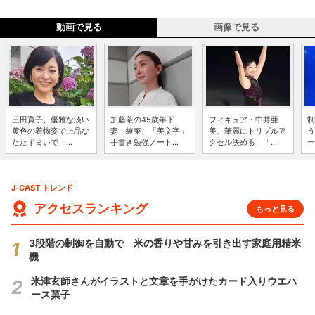
動画で見る
画像で見る
三田寛子、優雅な淡い
加藤茶の45歳年下
フィギュア・中井亜
制
黄色の着物姿で上品な
妻・綾菜、「美文字」
美、華麗にトリプルア
う
たたずまいで ...
手書き勉強ノート...
クセル決める 「...
一
J-CAST トレンド
アクセスランキング
もっと見る
3段階の制御を自動で 米の香りや甘みを引き出す家庭用精米
機
米津玄師さんがイラストと文章を手がけたカード入りウエハ
ース菓子