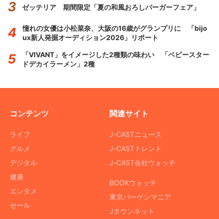
ゼッテリア 期間限定「夏の和風おろしバーガーフェア」
憧れの女優は小松菜奈、大阪の16歳がグランプリに 「bijo
ux新人発掘オーディション2026」リポート
「VIVANT」をイメージした2種類の味わい 「ベビースター
ドデカイラーメン」2種
コンテンツ
関連サイト
ライフ
J-CASTニュース
グルメ
J-CASTトレンド
デジタル
J-CAST会社ウォッチ
健康
BOOKウォッチ
エンタメ
東京バーゲンマニア
セール
Jタウンネット