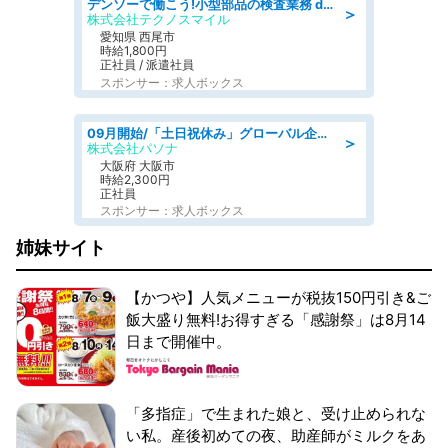
デンソーで働こう!小型部品の検査業務 denso aichi
＞
株式会社テクノスマイル
愛知県 西尾市
時給1,800円
正社員 / 派遣社員
スポンサー：求人ボックス
09月開始/「土日祝休み」グローバル企業での産業保健のお仕事/保健師/高時給/残業なし/服装自由
＞
株式会社パソナ
大阪府 大阪市
時給2,300円
正社員
スポンサー：求人ボックス
姉妹サイト
【かつや】人気メニューが税抜150円引き&ご
飯大盛り無料!お得すぎる「感謝祭」は8月14
日まで開催中。
「多指症」で生まれた娘と、受け止められな
い私。産後初めての夜、助産師がミルクをあ