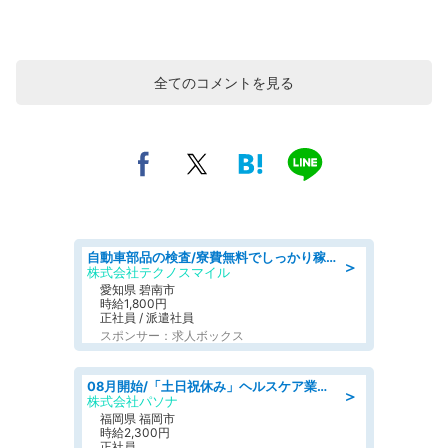
全てのコメントを見る
自動車部品の検査/寮費無料でしっかり稼げる denso aichi
＞
株式会社テクノスマイル
愛知県 碧南市
時給1,800円
正社員 / 派遣社員
スポンサー：求人ボックス
08月開始/「土日祝休み」ヘルスケア業界の産業保健師/高時給/未経験OK/要資格:保健師、正看護師
＞
株式会社パソナ
福岡県 福岡市
時給2,300円
正社員