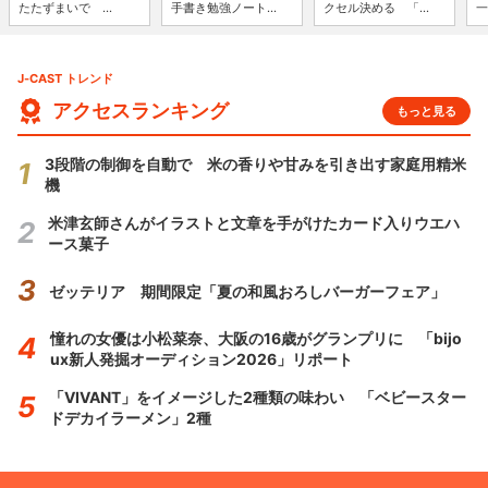
たたずまいで ...
手書き勉強ノート...
クセル決める 「...
一
J-CAST トレンド
アクセスランキング
もっと見る
3段階の制御を自動で 米の香りや甘みを引き出す家庭用精米
機
米津玄師さんがイラストと文章を手がけたカード入りウエハ
ース菓子
ゼッテリア 期間限定「夏の和風おろしバーガーフェア」
憧れの女優は小松菜奈、大阪の16歳がグランプリに 「bijo
ux新人発掘オーディション2026」リポート
「VIVANT」をイメージした2種類の味わい 「ベビースター
ドデカイラーメン」2種