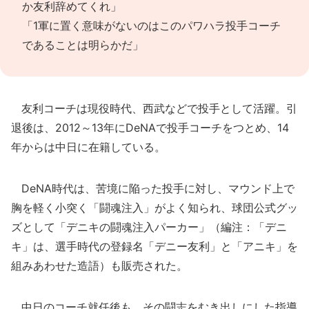
か友利辞めてくれ」
「1軍に置く意味がないのはこのパワハラ投手コーチ
であることは明らかだ」
友利コーチは現役時代、西武などで投手として活躍。引
退後は、2012～13年にDeNAで投手コーチをつとめ、14
年からは中日に在籍している。
DeNA時代は、苦境に陥った投手に対し、マウンド上で
胸を軽く小突く「闘魂注入」がよく知られ、球団公式グッ
ズとして「デニキの闘魂注入パーカー」（編注：「デニ
キ」は、選手時代の登録名「デニー友利」と「アニキ」を
組みあわせた造語）も販売された。
中日のコーチ就任後も、その闘志をむき出しにした指導