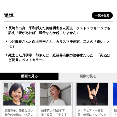
追悼
一覧を見る
長崎市出身・平和訴えた美輪明宏さん死去 ラストメッセージでも
訴え「愛があれば 戦争なんか起こりません」
つげ義春さんと白土三平さん カリスマ漫画家、二人の「違い」と
は？
死去した丹羽宇一郎さんは、経済界有数の読書家だった 『死ぬほ
ど読書』ベストセラーに
動画で見る
画像で見る
三田寛子、優雅な淡い
加藤茶の45歳年下
フィギュア・中井亜
制
黄色の着物姿で上品な
妻・綾菜、「美文字」
美、華麗にトリプルア
う