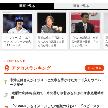
動画で見る
画像で見る
【ドジャース】キム・
新党結成で「「騙し討
「れいわ新選組」が党
登
ヘソン、大リーグ公式
ちにあった気分」と怒
名の変更を発表、「い
女
「PSロースタ...
ったひろゆき妻...
のちの党」へ ...
発
J-CAST トレンド
アクセスランキング
もっと見る
米津玄師さんがイラストと文章を手がけたカード入りウエハ
ース菓子
3段階の制御を自動で 米の香りや甘みを引き出す家庭用精米
機
「VIVANT」をイメージした2種類の味わい 「ベビースター