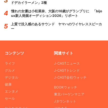
ドデカイラーメン」2種
憧れの女優は小松菜奈、大阪の16歳がグランプリに 「bijo
ux新人発掘オーディション2026」リポート
上質で没入感のあるサウンド ヤマハのワイヤレススピーカ
ー
コンテンツ
関連サイト
ライフ
J-CASTニュース
グルメ
J-CASTトレンド
デジタル
J-CAST会社ウォッチ
健康
BOOKウォッチ
エンタメ
東京バーゲンマニア
セール
Jタウンネット