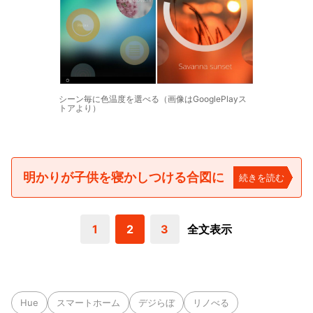
シーン毎に色温度を選べる（画像はGooglePlayス
トアより）
明かりが子供を寝かしつける合図に
続きを読む
1
2
3
全文表示
Hue
スマートホーム
デジらぼ
リノべる