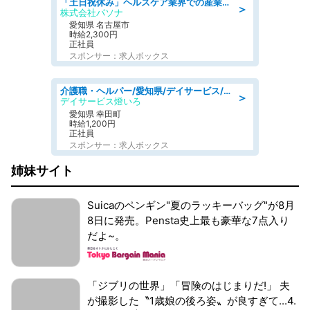
「土日祝休み」ヘルスケア業界での産業保健師業務/看護師/高時給/未経験OK/要資格:正看護師
＞
株式会社パソナ
愛知県 名古屋市
時給2,300円
正社員
スポンサー：求人ボックス
介護職・ヘルパー/愛知県/デイサービス/JR東海道本線 幸田/額田郡幸田町
＞
デイサービス燈いろ
愛知県 幸田町
時給1,200円
正社員
スポンサー：求人ボックス
姉妹サイト
Suicaのペンギン"夏のラッキーバッグ"が8月
8日に発売。Pensta史上最も豪華な7点入り
だよ~。
「ジブリの世界」「冒険のはじまりだ!」 夫
が撮影した〝1歳娘の後ろ姿〟が良すぎて...4.