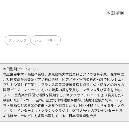
本田聖嗣
クラシック
シューベルト
本田聖嗣プロフィール
私立麻布中学・高校卒業後、東京藝術大学器楽科ピアノ専攻を卒業。在学中に
パリ国立高等音楽院ピアノ科に合格、ピアノ科・室内楽科の両方でピルミ エ･
プリを受賞して卒業し、フランス高等音楽家資格を取得。仏・伊などの数々の
国際ピアノコンクールにおいて幾多の賞を受賞し、フランス及び東京を中心に
ソ ロ・室内楽の両面で活動を開始する。オクタヴィアレコードより発売した2
枚目CDは「レコード芸術」誌にて準特選盤を獲得。演奏活動以外でも、ドラ
マ・映画などの音楽の作曲・演奏を担当したり、NHK-FM「リサイタル・ノヴ
ァ」や、インターネットクラシックラジオ「OTTＡVA」のプレゼンターを 務
めるほか、テレビにも多数出演している。日本演奏連盟会員。