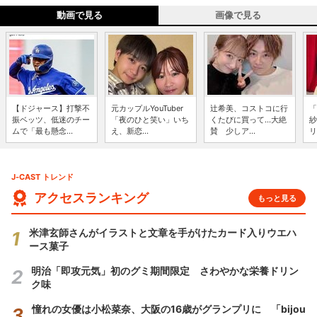
動画で見る
画像で見る
【ドジャース】打撃不
元カップルYouTuber
辻希美、コストコに行
「
振ベッツ、低迷のチー
「夜のひと笑い」いち
くたびに買って...大絶
紗
ムで「最も懸念...
え、新恋...
賛 少しア...
リ
J-CAST トレンド
アクセスランキング
もっと見る
米津玄師さんがイラストと文章を手がけたカード入りウエハ
ース菓子
明治「即攻元気」初のグミ期間限定 さわやかな栄養ドリン
ク味
憧れの女優は小松菜奈、大阪の16歳がグランプリに 「bijou