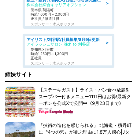
組立・組付け/高収入/日払いOK/寮完備/交替制/20・30・40代活躍中
＞
株式会社綜合キャリアオプション
熊本県 菊陽町
時給1,600円～2,000円
正社員 / 派遣社員
スポンサー：求人ボックス
アイリスト/刈谷駅/社員募集/8月9日更新
＞
アイラッシュサロン Rich to 刈谷店
愛知県 刈谷市
時給1,250円～1,300円
正社員
スポンサー：求人ボックス
姉妹サイト
【ステーキガスト】ライス・パン食べ放題&
スープバー付きメニュー1111円はお得!最新ク
ーポンを公式Xで公開中《9月23日まで》
「技術の進化を感じられる」 北海道・積丹町
に〝4つの穴〟が並ぶ理由に1.8万人感心|Jタ