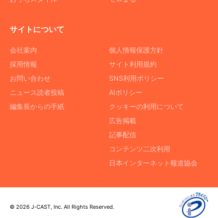
サイトについて
会社案内
個人情報保護方針
採用情報
サイト利用規約
お問い合わせ
SNS利用ポリシー
ニュース読者投稿
AIポリシー
編集長からの手紙
クッキーの利用について
広告掲載
記事配信
コンテンツ二次利用
日本インターネット報道協会
© 2026 J-CAST, Inc. All Rights Reserved.