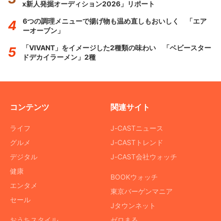
x新人発掘オーディション2026」リポート
6つの調理メニューで揚げ物も温め直しもおいしく 「エア
ーオーブン」
「VIVANT」をイメージした2種類の味わい 「ベビースター
ドデカイラーメン」2種
コンテンツ
関連サイト
ライフ
J-CASTニュース
グルメ
J-CASTトレンド
デジタル
J-CAST会社ウォッチ
健康
BOOKウォッチ
エンタメ
東京バーゲンマニア
セール
Jタウンネット
おうちスタイル
ゼロまる