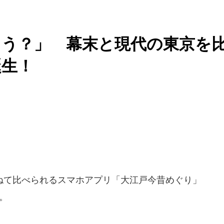
ろう？」 幕末と現代の東京を
誕生！
て比べられるスマホアプリ「大江戸今昔めぐり」
た。