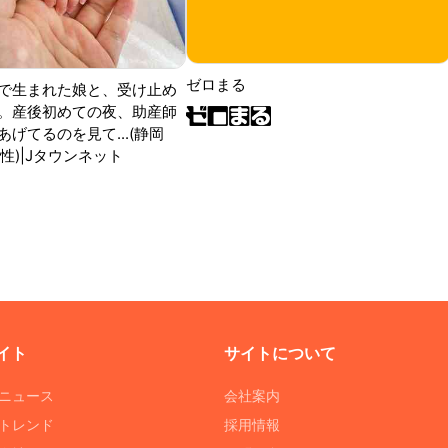
ゼロまる
で生まれた娘と、受け止め
。産後初めての夜、助産師
げてるのを見て...(静岡
性)|Jタウンネット
イト
サイトについて
Tニュース
会社案内
Tトレンド
採用情報