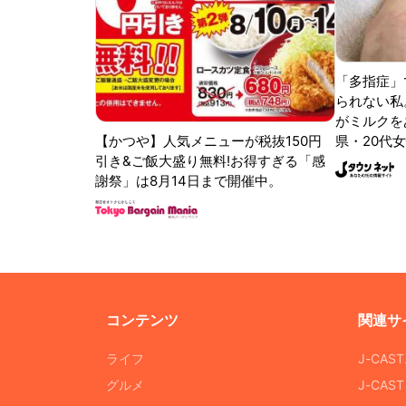
「多指症」
られない私
がミルクをあ
【かつや】人気メニューが税抜150円
県・20代女
引き&ご飯大盛り無料!お得すぎる「感
謝祭」は8月14日まで開催中。
コンテンツ
関連サ
ライフ
J-CAS
グルメ
J-CAS