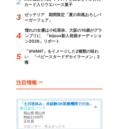
カード入りウエハース菓子
ゼッテリア 期間限定「夏の和風おろしバ
ーガーフェア」
憧れの女優は小松菜奈、大阪の16歳がグラ
ンプリに 「bijoux新人発掘オーディショ
ン2026」リポート
「VIVANT」をイメージした2種類の味わ
い 「ベビースタードデカイラーメン」2
種
注目情報
PR
「土日祝休み」未経験OK医療機関での治験コーディネーターのお仕事
＞
株式会社パソナ
岡山県 岡山市
時給2,100円
正社員
スポンサー：求人ボックス