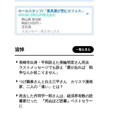
ホールスタッフ/「家具屋が営むカフェスタッフ!」週2日～OK!嬉しいまかない付き/岡山県/浅口郡里庄町
＞
AKASE GROUP株式会社
岡山県 里庄町
時給1,100円～
正社員
スポンサー：求人ボックス
追悼
一覧を見る
長崎市出身・平和訴えた美輪明宏さん死去
ラストメッセージでも訴え「愛があれば 戦
争なんか起こりません」
つげ義春さんと白土三平さん カリスマ漫画
家、二人の「違い」とは？
死去した丹羽宇一郎さんは、経済界有数の読
書家だった 『死ぬほど読書』ベストセラー
に