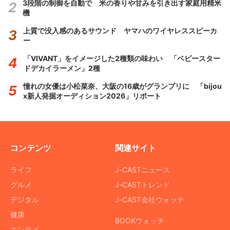
3段階の制御を自動で 米の香りや甘みを引き出す家庭用精米
機
上質で没入感のあるサウンド ヤマハのワイヤレススピーカ
ー
「VIVANT」をイメージした2種類の味わい 「ベビースター
ドデカイラーメン」2種
憧れの女優は小松菜奈、大阪の16歳がグランプリに 「bijou
x新人発掘オーディション2026」リポート
コンテンツ
関連サイト
ライフ
J-CASTニュース
グルメ
J-CASTトレンド
デジタル
J-CAST会社ウォッチ
健康
BOOKウォッチ
エンタメ