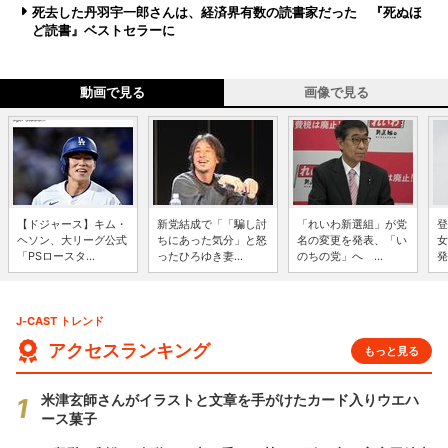
死去した丹羽宇一郎さんは、経済界有数の読書家だった 『死ぬほ
ど読書』ベストセラーに
動画で見る
画像で見る
【ドジャース】キム・
新党結成で「「騙し討
「れいわ新選組」が党
登
ヘソン、大リーグ公式
ちにあった気分」と怒
名の変更を発表、「い
女
「PSロースタ...
ったひろゆき妻...
のちの党」へ ...
発
J-CAST トレンド
アクセスランキング
もっと見る
米津玄師さんがイラストと文章を手がけたカード入りウエハ
ース菓子