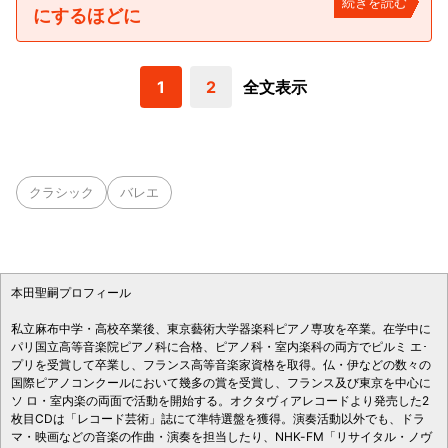
続きを読む
にするほどに
1
2
全文表示
クラシック
バレエ
本田聖嗣プロフィール
私立麻布中学・高校卒業後、東京藝術大学器楽科ピアノ専攻を卒業。在学中に
パリ国立高等音楽院ピアノ科に合格、ピアノ科・室内楽科の両方でピルミ エ･
プリを受賞して卒業し、フランス高等音楽家資格を取得。仏・伊などの数々の
国際ピアノコンクールにおいて幾多の賞を受賞し、フランス及び東京を中心に
ソ ロ・室内楽の両面で活動を開始する。オクタヴィアレコードより発売した2
枚目CDは「レコード芸術」誌にて準特選盤を獲得。演奏活動以外でも、ドラ
マ・映画などの音楽の作曲・演奏を担当したり、NHK-FM「リサイタル・ノヴ