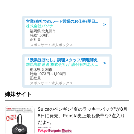
営業/商社でのルート営業のお仕事/即日勤務可/車通勤可/営業
＞
株式会社パソナ
福岡県 北九州市
時給1,506円
正社員
スポンサー：求人ボックス
「残業ほぼなし」調理スタッフ/調理師免許必須/正職員/日勤のみ/介護付き有料老人ホーム/社会保障完備
＞
群馬郵便逓送 株式会社/介護付有料老人ホーム ふる里
栃木県 足利市
時給1,073円～1,100円
正社員
スポンサー：求人ボックス
姉妹サイト
Suicaのペンギン"夏のラッキーバッグ"が8月
8日に発売。Pensta史上最も豪華な7点入り
だよ~。