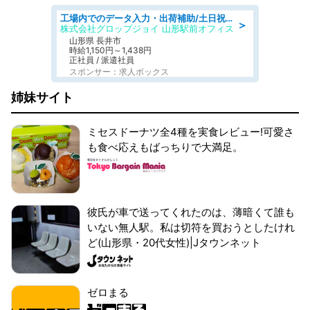
工場内でのデータ入力・出荷補助/土日祝休/未経験歓迎/交通費支給
＞
株式会社グロップジョイ 山形駅前オフィス
山形県 長井市
時給1,150円～1,438円
正社員 / 派遣社員
スポンサー：求人ボックス
姉妹サイト
ミセスドーナツ全4種を実食レビュー!可愛さ
も食べ応えもばっちりで大満足。
彼氏が車で送ってくれたのは、薄暗くて誰も
いない無人駅。私は切符を買おうとしたけれ
ど(山形県・20代女性)|Jタウンネット
ゼロまる