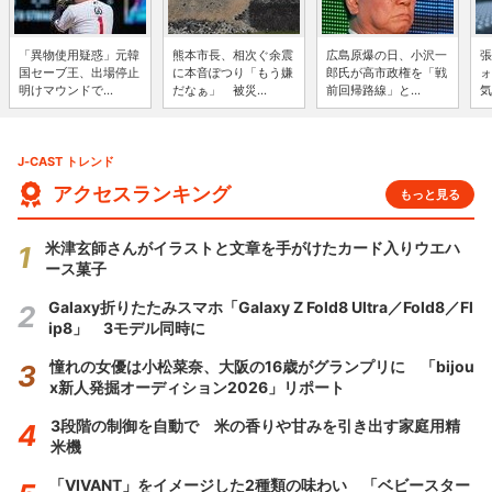
「異物使用疑惑」元韓
熊本市長、相次ぐ余震
広島原爆の日、小沢一
張
国セーブ王、出場停止
に本音ぽつり「もう嫌
郎氏が高市政権を「戦
ォ
明けマウンドで...
だなぁ」 被災...
前回帰路線」と...
気
J-CAST トレンド
アクセスランキング
もっと見る
米津玄師さんがイラストと文章を手がけたカード入りウエハ
ース菓子
Galaxy折りたたみスマホ「Galaxy Z Fold8 Ultra／Fold8／Fl
ip8」 3モデル同時に
憧れの女優は小松菜奈、大阪の16歳がグランプリに 「bijou
x新人発掘オーディション2026」リポート
3段階の制御を自動で 米の香りや甘みを引き出す家庭用精
米機
「VIVANT」をイメージした2種類の味わい 「ベビースター