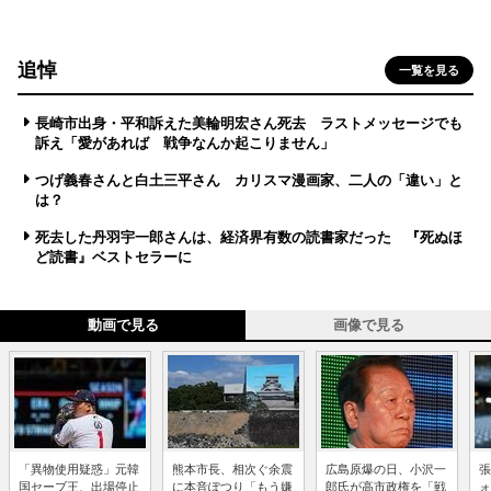
追悼
一覧を見る
長崎市出身・平和訴えた美輪明宏さん死去 ラストメッセージでも
訴え「愛があれば 戦争なんか起こりません」
つげ義春さんと白土三平さん カリスマ漫画家、二人の「違い」と
は？
死去した丹羽宇一郎さんは、経済界有数の読書家だった 『死ぬほ
ど読書』ベストセラーに
動画で見る
画像で見る
「異物使用疑惑」元韓
熊本市長、相次ぐ余震
広島原爆の日、小沢一
張
国セーブ王、出場停止
に本音ぽつり「もう嫌
郎氏が高市政権を「戦
ォ