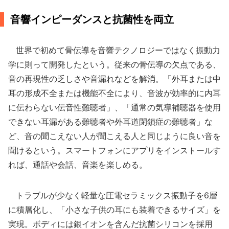
音響インピーダンスと抗菌性を両立
世界で初めて骨伝導を音響テクノロジーではなく振動力
学に則って開発したという。従来の骨伝導の欠点である、
音の再現性の乏しさや音漏れなどを解消。「外耳または中
耳の形成不全または機能不全により、音波が効率的に内耳
に伝わらない伝音性難聴者」、「通常の気導補聴器を使用
できない耳漏がある難聴者や外耳道閉鎖症の難聴者」な
ど、音の聞こえない人が聞こえる人と同じように良い音を
聞けるという。スマートフォンにアプリをインストールす
れば、通話や会話、音楽を楽しめる。
トラブルが少なく軽量な圧電セラミックス振動子を6層
に積層化し、「小さな子供の耳にも装着できるサイズ」を
実現。ボディには銀イオンを含んだ抗菌シリコンを採用