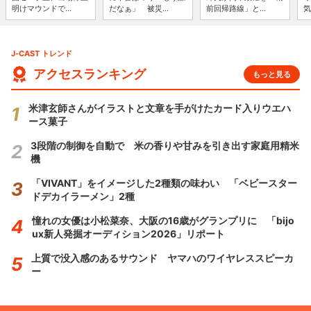
明けマウンドで...
だなぁ」 被災...
前回帰路線」と...
気
J-CAST トレンド
アクセスランキング
もっと見る
米津玄師さんがイラストと文章を手がけたカード入りウエハ
ース菓子
3段階の制御を自動で 米の香りや甘みを引き出す家庭用精米
機
「VIVANT」をイメージした2種類の味わい 「ベビースター
ドデカイラーメン」2種
憧れの女優は小松菜奈、大阪の16歳がグランプリに 「bijo
ux新人発掘オーディション2026」リポート
上質で没入感のあるサウンド ヤマハのワイヤレススピーカ
ー