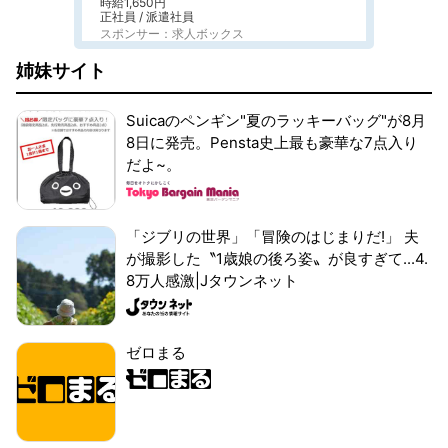
時給1,650円
正社員 / 派遣社員
スポンサー：求人ボックス
姉妹サイト
Suicaのペンギン"夏のラッキーバッグ"が8月
8日に発売。Pensta史上最も豪華な7点入り
だよ~。
「ジブリの世界」「冒険のはじまりだ!」 夫
が撮影した〝1歳娘の後ろ姿〟が良すぎて...4.
8万人感激|Jタウンネット
ゼロまる