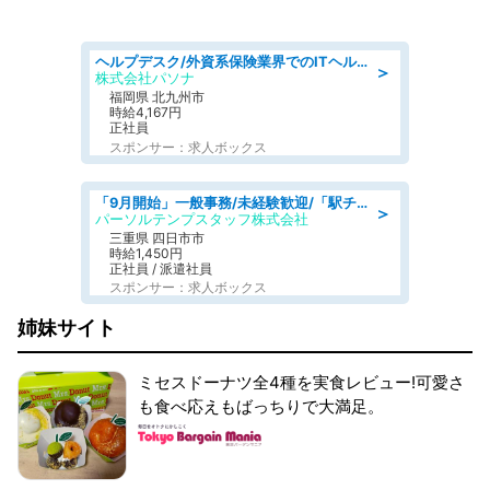
ヘルプデスク/外資系保険業界でのITヘルプデスク業務/駅近/即日勤務可/ヘルプデスク
＞
株式会社パソナ
福岡県 北九州市
時給4,167円
正社員
スポンサー：求人ボックス
「9月開始」一般事務/未経験歓迎/「駅チカ×18時まで!」残業なし部内の1人事務@1,450円
＞
パーソルテンプスタッフ株式会社
三重県 四日市市
時給1,450円
正社員 / 派遣社員
スポンサー：求人ボックス
姉妹サイト
ミセスドーナツ全4種を実食レビュー!可愛さ
も食べ応えもばっちりで大満足。