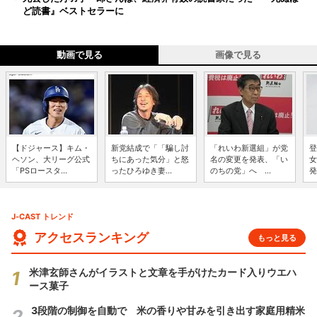
ど読書』ベストセラーに
動画で見る
画像で見る
【ドジャース】キム・
新党結成で「「騙し討
「れいわ新選組」が党
登
ヘソン、大リーグ公式
ちにあった気分」と怒
名の変更を発表、「い
女
「PSロースタ...
ったひろゆき妻...
のちの党」へ ...
発
J-CAST トレンド
アクセスランキング
もっと見る
米津玄師さんがイラストと文章を手がけたカード入りウエハ
ース菓子
3段階の制御を自動で 米の香りや甘みを引き出す家庭用精米