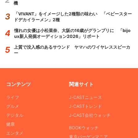
機
「VIVANT」をイメージした2種類の味わい 「ベビースター
ドデカイラーメン」2種
憧れの女優は小松菜奈、大阪の16歳がグランプリに 「bijo
ux新人発掘オーディション2026」リポート
上質で没入感のあるサウンド ヤマハのワイヤレススピーカ
ー
コンテンツ
関連サイト
ライフ
J-CASTニュース
グルメ
J-CASTトレンド
デジタル
J-CAST会社ウォッチ
健康
BOOKウォッチ
エンタメ
東京バーゲンマニア