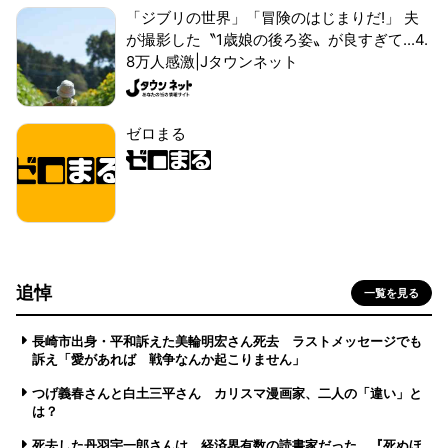
「ジブリの世界」「冒険のはじまりだ!」 夫
が撮影した〝1歳娘の後ろ姿〟が良すぎて...4.
8万人感激|Jタウンネット
ゼロまる
追悼
一覧を見る
長崎市出身・平和訴えた美輪明宏さん死去 ラストメッセージでも
訴え「愛があれば 戦争なんか起こりません」
つげ義春さんと白土三平さん カリスマ漫画家、二人の「違い」と
は？
死去した丹羽宇一郎さんは、経済界有数の読書家だった 『死ぬほ