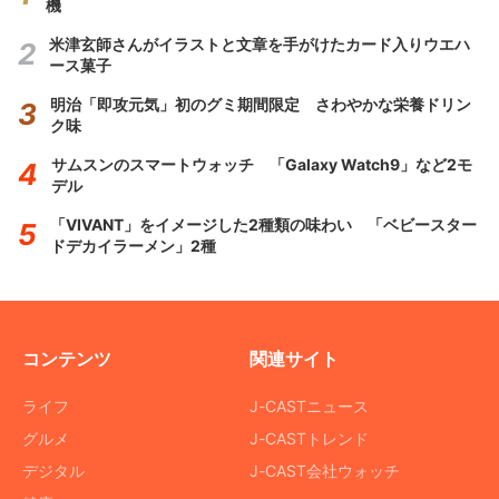
機
米津玄師さんがイラストと文章を手がけたカード入りウエハ
ース菓子
明治「即攻元気」初のグミ期間限定 さわやかな栄養ドリン
ク味
サムスンのスマートウォッチ 「Galaxy Watch9」など2モ
デル
「VIVANT」をイメージした2種類の味わい 「ベビースター
ドデカイラーメン」2種
コンテンツ
関連サイト
ライフ
J-CASTニュース
グルメ
J-CASTトレンド
デジタル
J-CAST会社ウォッチ