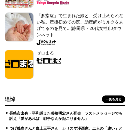
「多指症」で生まれた娘と、受け止められな
い私。産後初めての夜、助産師がミルクをあ
げてるのを見て...(静岡県・20代女性)|Jタウ
ンネット
ゼロまる
追悼
一覧を見る
長崎市出身・平和訴えた美輪明宏さん死去 ラストメッセージでも
訴え「愛があれば 戦争なんか起こりません」
つげ義春さんと白土三平さん カリスマ漫画家、二人の「違い」と