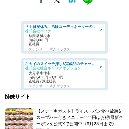
「土日祝休み」治験コーディネーターのお仕事/未経験OK
＞
株式会社パソナ
静岡県 浜松市
時給1,600円
正社員
スポンサー：求人ボックス
キカイのスイッチ押し&完成品のチェック/好条件
＞
株式会社綜合キャリアオプション
大分県 中津市
時給1,450円～1,813円
正社員 / 派遣社員
スポンサー：求人ボックス
姉妹サイト
【ステーキガスト】ライス・パン食べ放題&
スープバー付きメニュー1111円はお得!最新ク
ーポンを公式Xで公開中《9月23日まで》