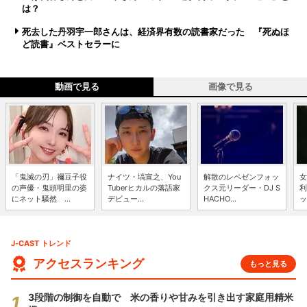
は？
死去した丹羽宇一郎さんは、経済界有数の読書家だった 『死ぬほ
ど読書』ベストセラーに
動画で見る
画像で見る
「鬼滅の刃」禰豆子役
ナイツ・塙宣之、You
解散のレペゼンフォッ
女
の声優・鬼頭明里の姿
Tuberヒカルの落語家
クス元リーダー・DJ S
利
にネット騒然 ...
デビュー...
HACHO...
ッ
J-CAST トレンド
アクセスランキング
もっと見る
3段階の制御を自動で 米の香りや甘みを引き出す家庭用精米