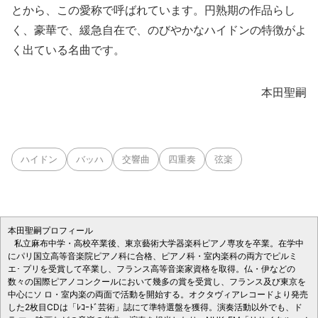
とから、この愛称で呼ばれています。円熟期の作品らし
く、豪華で、緩急自在で、のびやかなハイドンの特徴がよ
く出ている名曲です。
本田聖嗣
ハイドン
バッハ
交響曲
四重奏
弦楽
本田聖嗣プロフィール
私立麻布中学・高校卒業後、東京藝術大学器楽科ピアノ専攻を卒業。在学中
にパリ国立高等音楽院ピアノ科に合格、ピアノ科・室内楽科の両方でピルミ
エ･ プリを受賞して卒業し、フランス高等音楽家資格を取得。仏・伊などの
数々の国際ピアノコンクールにおいて幾多の賞を受賞し、フランス及び東京を
中心にソ ロ・室内楽の両面で活動を開始する。オクタヴィアレコードより発売
した2枚目CDは「ﾚｺｰﾄﾞ芸術」誌にて準特選盤を獲得。演奏活動以外でも、ド