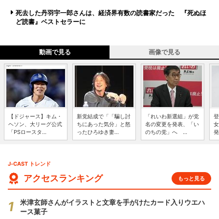
死去した丹羽宇一郎さんは、経済界有数の読書家だった 『死ぬほ
ど読書』ベストセラーに
動画で見る
画像で見る
【ドジャース】キム・
新党結成で「「騙し討
「れいわ新選組」が党
登
ヘソン、大リーグ公式
ちにあった気分」と怒
名の変更を発表、「い
女
「PSロースタ...
ったひろゆき妻...
のちの党」へ ...
発
J-CAST トレンド
アクセスランキング
もっと見る
米津玄師さんがイラストと文章を手がけたカード入りウエハ
ース菓子