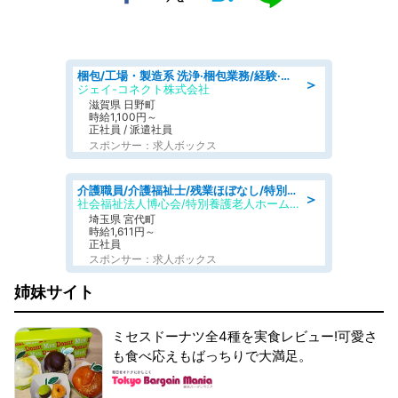
梱包/工場・製造系 洗浄·梱包業務/経験·資格不問/日勤
＞
ジェイ-コネクト株式会社
滋賀県 日野町
時給1,100円～
正社員 / 派遣社員
スポンサー：求人ボックス
介護職員/介護福祉士/残業ほぼなし/特別養護老人ホームの介護職/夜勤専従
＞
社会福祉法人博心会/特別養護老人ホーム 清風園
埼玉県 宮代町
時給1,611円～
正社員
スポンサー：求人ボックス
姉妹サイト
ミセスドーナツ全4種を実食レビュー!可愛さ
も食べ応えもばっちりで大満足。