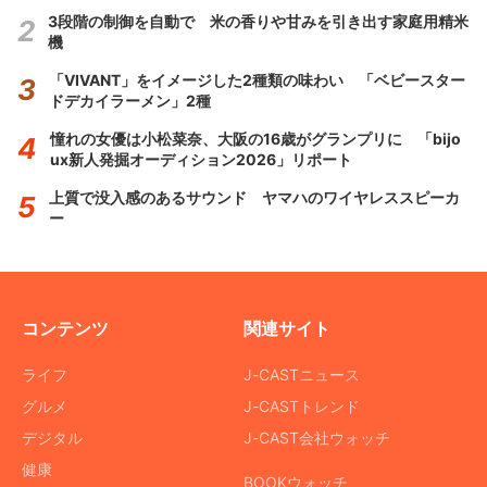
3段階の制御を自動で 米の香りや甘みを引き出す家庭用精米
機
「VIVANT」をイメージした2種類の味わい 「ベビースター
ドデカイラーメン」2種
憧れの女優は小松菜奈、大阪の16歳がグランプリに 「bijo
ux新人発掘オーディション2026」リポート
上質で没入感のあるサウンド ヤマハのワイヤレススピーカ
ー
コンテンツ
関連サイト
ライフ
J-CASTニュース
グルメ
J-CASTトレンド
デジタル
J-CAST会社ウォッチ
健康
BOOKウォッチ