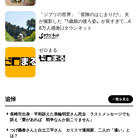
「ジブリの世界」「冒険のはじまりだ!」 夫
が撮影した〝1歳娘の後ろ姿〟が良すぎて...4.
8万人感激|Jタウンネット
ゼロまる
追悼
一覧を見る
長崎市出身・平和訴えた美輪明宏さん死去 ラストメッセージでも
訴え「愛があれば 戦争なんか起こりません」
つげ義春さんと白土三平さん カリスマ漫画家、二人の「違い」と
は？