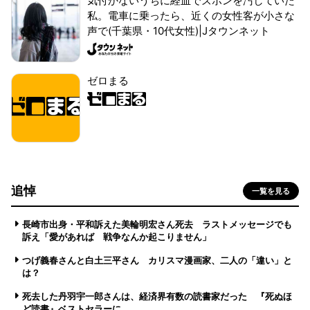
気付かないうちに経血でズボンを汚していた
私。電車に乗ったら、近くの女性客が小さな
声で(千葉県・10代女性)|Jタウンネット
ゼロまる
追悼
一覧を見る
長崎市出身・平和訴えた美輪明宏さん死去 ラストメッセージでも
訴え「愛があれば 戦争なんか起こりません」
つげ義春さんと白土三平さん カリスマ漫画家、二人の「違い」と
は？
死去した丹羽宇一郎さんは、経済界有数の読書家だった 『死ぬほ
ど読書』ベストセラーに