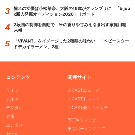
憧れの女優は小松菜奈、大阪の16歳がグランプリに 「bijou
x新人発掘オーディション2026」リポート
3段階の制御を自動で 米の香りや甘みを引き出す家庭用精
米機
「VIVANT」をイメージした2種類の味わい 「ベビースター
ドデカイラーメン」2種
コンテンツ
関連サイト
ライフ
J-CASTニュース
グルメ
J-CASTトレンド
デジタル
J-CAST会社ウォッチ
健康
BOOKウォッチ
エンタメ
東京バーゲンマニア
セール