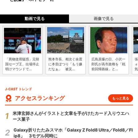
動画で見る
画像で見る
「異物使用疑惑」元韓
熊本市長、相次ぐ余震
広島原爆の日、小沢一
張
国セーブ王、出場停止
に本音ぽつり「もう嫌
郎氏が高市政権を「戦
ォ
明けマウンドで...
だなぁ」 被災...
前回帰路線」と...
気
J-CAST トレンド
アクセスランキング
もっと見る
米津玄師さんがイラストと文章を手がけたカード入りウエハ
ース菓子
Galaxy折りたたみスマホ「Galaxy Z Fold8 Ultra／Fold8／Fl
ip8」 3モデル同時に