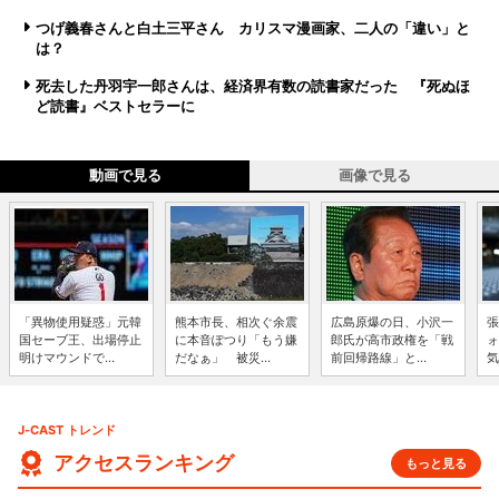
つげ義春さんと白土三平さん カリスマ漫画家、二人の「違い」と
は？
死去した丹羽宇一郎さんは、経済界有数の読書家だった 『死ぬほ
ど読書』ベストセラーに
動画で見る
画像で見る
「異物使用疑惑」元韓
熊本市長、相次ぐ余震
広島原爆の日、小沢一
張
国セーブ王、出場停止
に本音ぽつり「もう嫌
郎氏が高市政権を「戦
ォ
明けマウンドで...
だなぁ」 被災...
前回帰路線」と...
気
J-CAST トレンド
アクセスランキング
もっと見る