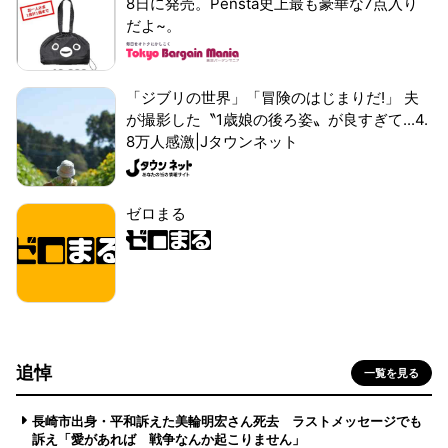
8日に発売。Pensta史上最も豪華な7点入り
だよ~。
「ジブリの世界」「冒険のはじまりだ!」 夫
が撮影した〝1歳娘の後ろ姿〟が良すぎて...4.
8万人感激|Jタウンネット
ゼロまる
追悼
一覧を見る
長崎市出身・平和訴えた美輪明宏さん死去 ラストメッセージでも
訴え「愛があれば 戦争なんか起こりません」