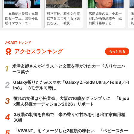
「異物使用疑惑」元韓
熊本市長、相次ぐ余震
広島原爆の日、小沢一
張
国セーブ王、出場停止
に本音ぽつり「もう嫌
郎氏が高市政権を「戦
ォ
明けマウンドで...
だなぁ」 被災...
前回帰路線」と...
気
J-CAST トレンド
アクセスランキング
もっと見る
米津玄師さんがイラストと文章を手がけたカード入りウエハ
ース菓子
Galaxy折りたたみスマホ「Galaxy Z Fold8 Ultra／Fold8／Fl
ip8」 3モデル同時に
憧れの女優は小松菜奈、大阪の16歳がグランプリに 「bijou
x新人発掘オーディション2026」リポート
3段階の制御を自動で 米の香りや甘みを引き出す家庭用精
米機
「VIVANT」をイメージした2種類の味わい 「ベビースター