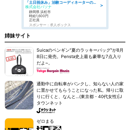
「土日祝休み」治験コーディネーターのお仕事/未経験OK
＞
株式会社パソナ
静岡県 浜松市
時給1,600円
正社員
スポンサー：求人ボックス
姉妹サイト
Suicaのペンギン"夏のラッキーバッグ"が8月
8日に発売。Pensta史上最も豪華な7点入り
だよ~。
通勤中に自転車がパンクし、知らない人の家
に置かせてもらうことになった私。帰りに取
りに行くと、なんと...(東京都・40代女性)|J
タウンネット
ゼロまる