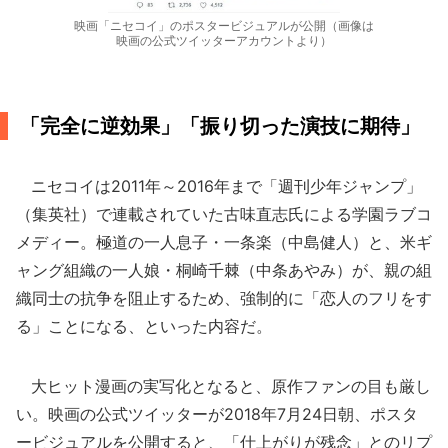
映画「ニセコイ」のポスタービジュアルが公開（画像は
映画の公式ツイッターアカウントより）
「完全に逆効果」「振り切った演技に期待」
ニセコイは2011年～2016年まで「週刊少年ジャンプ」
（集英社）で連載されていた古味直志氏による学園ラブコ
メディー。極道の一人息子・一条楽（中島健人）と、米ギ
ャング組織の一人娘・桐崎千棘（中条あやみ）が、親の組
織同士の抗争を阻止するため、強制的に「恋人のフリをす
る」ことになる、といった内容だ。
大ヒット漫画の実写化となると、原作ファンの目も厳し
い。映画の公式ツイッターが2018年7月24日朝、ポスタ
ービジュアルを公開すると、「仕上がりが残念」とのリプ