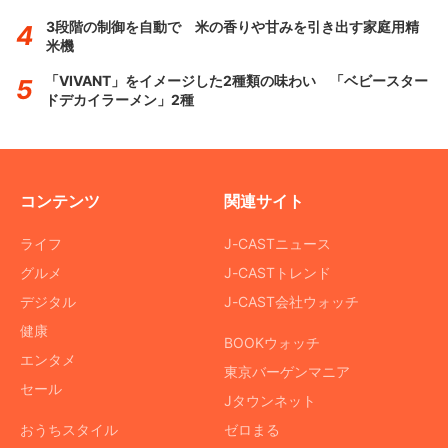
3段階の制御を自動で 米の香りや甘みを引き出す家庭用精
米機
「VIVANT」をイメージした2種類の味わい 「ベビースター
ドデカイラーメン」2種
コンテンツ
関連サイト
ライフ
J-CASTニュース
グルメ
J-CASTトレンド
デジタル
J-CAST会社ウォッチ
健康
BOOKウォッチ
エンタメ
東京バーゲンマニア
セール
Jタウンネット
おうちスタイル
ゼロまる