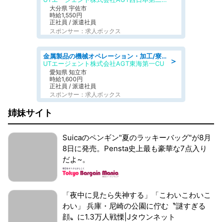
大分県 宇佐市
時給1,550円
正社員 / 派遣社員
スポンサー：求人ボックス
金属製品の機械オペレーション・加工/寮完備/日払い/工場・製造
＞
UTエージェント株式会社AGT東海第一CU
愛知県 知立市
時給1,600円
正社員 / 派遣社員
スポンサー：求人ボックス
姉妹サイト
Suicaのペンギン"夏のラッキーバッグ"が8月
8日に発売。Pensta史上最も豪華な7点入り
だよ~。
「夜中に見たら失神する」「こわいこわいこ
わい」 兵庫・尼崎の公園に佇む〝謎すぎる
顔〟に1.3万人戦慄|Jタウンネット