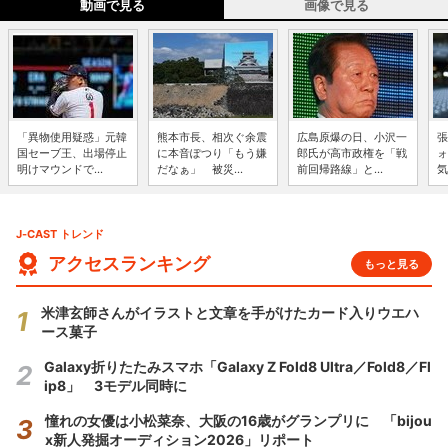
動画で見る
画像で見る
「異物使用疑惑」元韓
熊本市長、相次ぐ余震
広島原爆の日、小沢一
張
国セーブ王、出場停止
に本音ぽつり「もう嫌
郎氏が高市政権を「戦
ォ
明けマウンドで...
だなぁ」 被災...
前回帰路線」と...
気
J-CAST トレンド
アクセスランキング
もっと見る
米津玄師さんがイラストと文章を手がけたカード入りウエハ
ース菓子
Galaxy折りたたみスマホ「Galaxy Z Fold8 Ultra／Fold8／Fl
ip8」 3モデル同時に
憧れの女優は小松菜奈、大阪の16歳がグランプリに 「bijou
x新人発掘オーディション2026」リポート