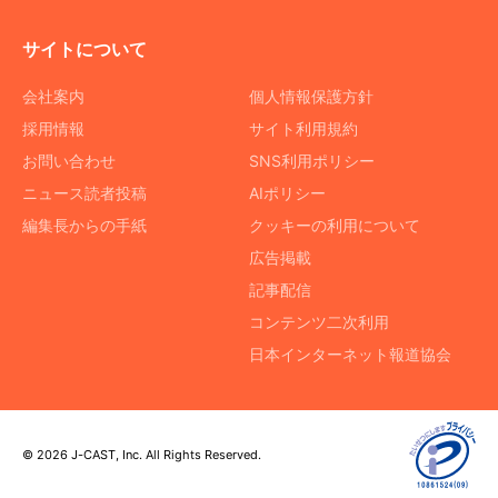
サイトについて
会社案内
個人情報保護方針
採用情報
サイト利用規約
お問い合わせ
SNS利用ポリシー
ニュース読者投稿
AIポリシー
編集長からの手紙
クッキーの利用について
広告掲載
記事配信
コンテンツ二次利用
日本インターネット報道協会
© 2026 J-CAST, Inc. All Rights Reserved.