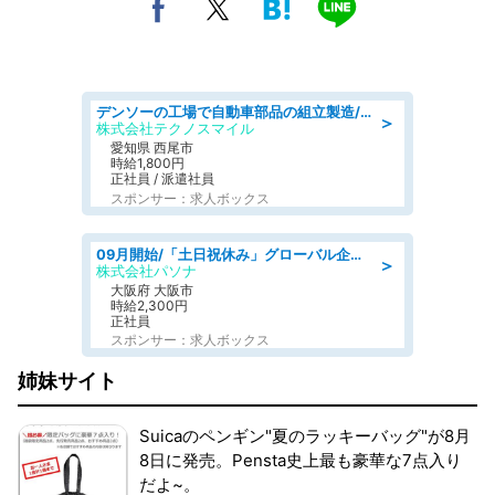
デンソーの工場で自動車部品の組立製造/denso aichi
＞
株式会社テクノスマイル
愛知県 西尾市
時給1,800円
正社員 / 派遣社員
スポンサー：求人ボックス
09月開始/「土日祝休み」グローバル企業での産業保健のお仕事/保健師/高時給/残業なし/服装自由
＞
株式会社パソナ
大阪府 大阪市
時給2,300円
正社員
スポンサー：求人ボックス
姉妹サイト
Suicaのペンギン"夏のラッキーバッグ"が8月
8日に発売。Pensta史上最も豪華な7点入り
だよ~。