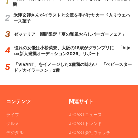
機
米津玄師さんがイラストと文章を手がけたカード入りウエハ
ース菓子
ゼッテリア 期間限定「夏の和風おろしバーガーフェア」
憧れの女優は小松菜奈、大阪の16歳がグランプリに 「bijo
ux新人発掘オーディション2026」リポート
「VIVANT」をイメージした2種類の味わい 「ベビースター
ドデカイラーメン」2種
コンテンツ
関連サイト
ライフ
J-CASTニュース
グルメ
J-CASTトレンド
デジタル
J-CAST会社ウォッチ