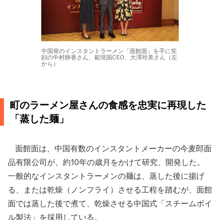
中国発のインスタントラーメン「面館面」を手に笑
顔の中村静香さん、範現国CEO、大澤玲美さん（左
から）
町のラーメン屋さんの食感を忠実に再現した
「蒸した麺」
面館面は、中国有数のインスタントメーカーの今麦郎面
品有限公司が、約10年の歳月をかけて研究、開発した。
一般的なインスタントラーメンの麺は、蒸した後に揚げ
る、または乾燥（ノンフライ）させる工程を踏むが、面館
面では蒸した後で煮て、乾燥させる中国式「スチームボイ
ル製法」を採用している。