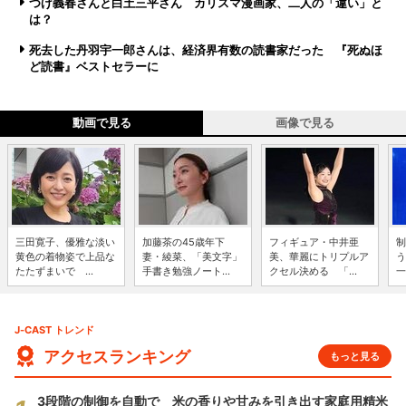
つげ義春さんと白土三平さん カリスマ漫画家、二人の「違い」と
は？
死去した丹羽宇一郎さんは、経済界有数の読書家だった 『死ぬほ
ど読書』ベストセラーに
動画で見る
画像で見る
三田寛子、優雅な淡い
加藤茶の45歳年下
フィギュア・中井亜
制
黄色の着物姿で上品な
妻・綾菜、「美文字」
美、華麗にトリプルア
う
たたずまいで ...
手書き勉強ノート...
クセル決める 「...
一
J-CAST トレンド
アクセスランキング
もっと見る
3段階の制御を自動で 米の香りや甘みを引き出す家庭用精米