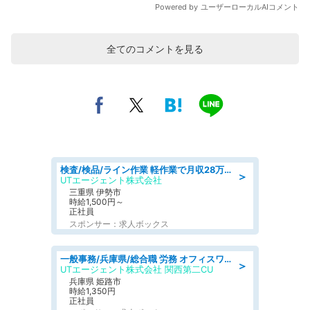
全てのコメントを見る
検査/検品/ライン作業 軽作業で月収28万円可 センサー部品の箱詰め 日勤 土日休
＞
UTエージェント株式会社
三重県 伊勢市
時給1,500円～
正社員
スポンサー：求人ボックス
一般事務/兵庫県/総合職 労務 オフィスワークデビュー応援 電話・PC入力業務
＞
UTエージェント株式会社 関西第二CU
兵庫県 姫路市
時給1,350円
正社員