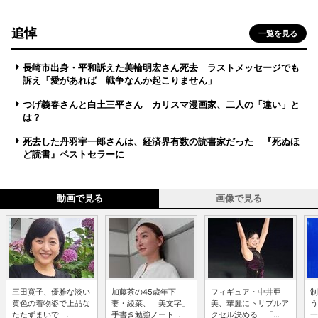
追悼
一覧を見る
長崎市出身・平和訴えた美輪明宏さん死去 ラストメッセージでも
訴え「愛があれば 戦争なんか起こりません」
つげ義春さんと白土三平さん カリスマ漫画家、二人の「違い」と
は？
死去した丹羽宇一郎さんは、経済界有数の読書家だった 『死ぬほ
ど読書』ベストセラーに
動画で見る
画像で見る
三田寛子、優雅な淡い
加藤茶の45歳年下
フィギュア・中井亜
制
黄色の着物姿で上品な
妻・綾菜、「美文字」
美、華麗にトリプルア
う
たたずまいで ...
手書き勉強ノート...
クセル決める 「...
一