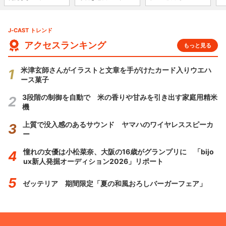
J-CAST トレンド
アクセスランキング
もっと見る
米津玄師さんがイラストと文章を手がけたカード入りウエハ
ース菓子
3段階の制御を自動で 米の香りや甘みを引き出す家庭用精米
機
上質で没入感のあるサウンド ヤマハのワイヤレススピーカ
ー
憧れの女優は小松菜奈、大阪の16歳がグランプリに 「bijo
ux新人発掘オーディション2026」リポート
ゼッテリア 期間限定「夏の和風おろしバーガーフェア」