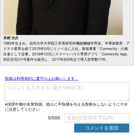
木村 大介
1985年生まれ。信州大学大学院工学系研究科機能機械学専攻。半導体業界、ア
ドテク業界を経て2015年5月にリノベるに入社。新規事業「Connectly」の責
任者として従事。2016年12月にスマートハウス専用アプリ「Connectly App」
対応住宅の1号案件を販売し、2017年8月時点で導入世帯数17件。