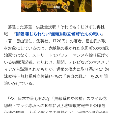
落選また落選！供託金没収！それでもくじけずに再挑
戦！『
黙殺 報じられない"無頼系独立候補"たちの戦い
』
（著・畠山理仁、集英社、1728円）の著者、畠山氏が取
材対象にしているのは、赤絨毯の敷かれた永田町の大物政
治家ではなく、ストリートでパフォーマンスを繰り広げて
いる街頭演説者。とりわけ、新聞、テレビなどのマスメデ
ィアから黙殺されがちだが、選挙の魔力に取り憑かれた泡
沫候補(=無頼系独立候補)たちの「独自の戦い」を20年間
追いかけている。
｢今、日本で最も有名な『無頼系独立候補』スマイル党
総裁・マック赤坂への10年に及ぶ密着取材報告｣｢公職選
挙法の問題、大手メディアの姿勢など、"平等"な選挙が行