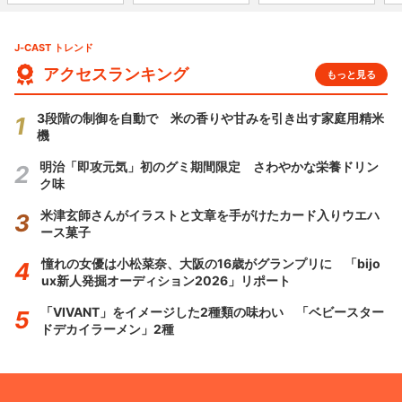
J-CAST トレンド
アクセスランキング
もっと見る
3段階の制御を自動で 米の香りや甘みを引き出す家庭用精米
機
明治「即攻元気」初のグミ期間限定 さわやかな栄養ドリン
ク味
米津玄師さんがイラストと文章を手がけたカード入りウエハ
ース菓子
憧れの女優は小松菜奈、大阪の16歳がグランプリに 「bijo
ux新人発掘オーディション2026」リポート
「VIVANT」をイメージした2種類の味わい 「ベビースター
ドデカイラーメン」2種