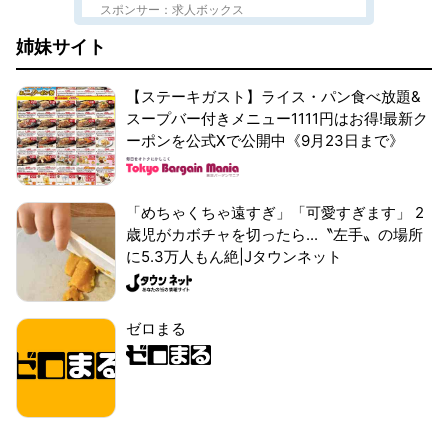
スポンサー：求人ボックス
姉妹サイト
【ステーキガスト】ライス・パン食べ放題&
スープバー付きメニュー1111円はお得!最新ク
ーポンを公式Xで公開中《9月23日まで》
「めちゃくちゃ遠すぎ」「可愛すぎます」 2
歳児がカボチャを切ったら...〝左手〟の場所
に5.3万人もん絶|Jタウンネット
ゼロまる