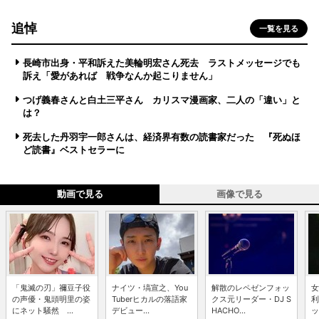
追悼
一覧を見る
長崎市出身・平和訴えた美輪明宏さん死去 ラストメッセージでも
訴え「愛があれば 戦争なんか起こりません」
つげ義春さんと白土三平さん カリスマ漫画家、二人の「違い」と
は？
死去した丹羽宇一郎さんは、経済界有数の読書家だった 『死ぬほ
ど読書』ベストセラーに
動画で見る
画像で見る
「鬼滅の刃」禰豆子役
ナイツ・塙宣之、You
解散のレペゼンフォッ
女
の声優・鬼頭明里の姿
Tuberヒカルの落語家
クス元リーダー・DJ S
利
にネット騒然 ...
デビュー...
HACHO...
ッ