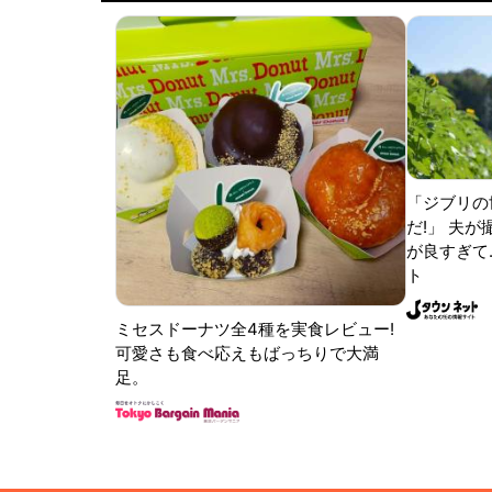
「ジブリの
だ!」 夫
が良すぎて.
ト
ミセスドーナツ全4種を実食レビュー!
可愛さも食べ応えもばっちりで大満
足。