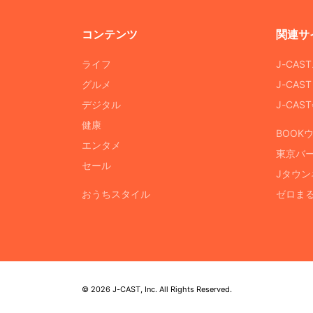
コンテンツ
関連サ
ライフ
J-CAS
グルメ
J-CAS
デジタル
J-CA
健康
BOOK
エンタメ
東京バ
セール
Jタウン
おうちスタイル
ゼロま
© 2026 J-CAST, Inc. All Rights Reserved.