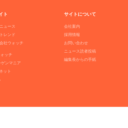
イト
サイトについて
Tニュース
会社案内
Tトレンド
採用情報
ST会社ウォッチ
お問い合わせ
ニュース読者投稿
ウォッチ
編集長からの手紙
ーゲンマニア
ネット
る