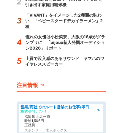
引き出す家庭用精米機
「VIVANT」をイメージした2種類の味わ
い 「ベビースタードデカイラーメン」2
種
憧れの女優は小松菜奈、大阪の16歳がグラ
ンプリに 「bijoux新人発掘オーディショ
ン2026」リポート
上質で没入感のあるサウンド ヤマハのワ
イヤレススピーカー
注目情報
PR
営業/商社でのルート営業のお仕事/即日勤務可/車通勤可/営業
＞
株式会社パソナ
福岡県 北九州市
時給1,506円
正社員
スポンサー：求人ボックス