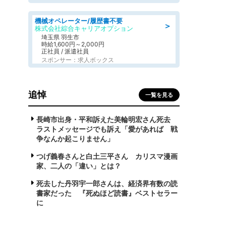
機械オペレーター/履歴書不要
＞
株式会社綜合キャリアオプション
埼玉県 羽生市
時給1,600円～2,000円
正社員 / 派遣社員
スポンサー：求人ボックス
追悼
一覧を見る
長崎市出身・平和訴えた美輪明宏さん死去
ラストメッセージでも訴え「愛があれば 戦
争なんか起こりません」
つげ義春さんと白土三平さん カリスマ漫画
家、二人の「違い」とは？
死去した丹羽宇一郎さんは、経済界有数の読
書家だった 『死ぬほど読書』ベストセラー
に