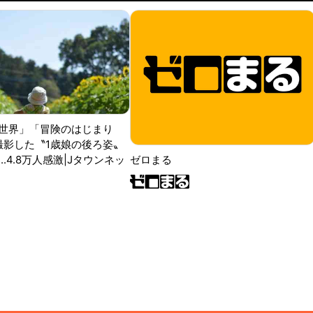
世界」「冒険のはじまり
が撮影した〝1歳娘の後ろ姿〟
ゼロまる
..4.8万人感激|Jタウンネッ