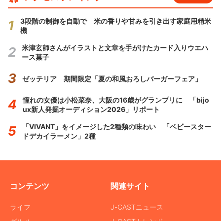
3段階の制御を自動で 米の香りや甘みを引き出す家庭用精米
機
米津玄師さんがイラストと文章を手がけたカード入りウエハ
ース菓子
ゼッテリア 期間限定「夏の和風おろしバーガーフェア」
憧れの女優は小松菜奈、大阪の16歳がグランプリに 「bijo
ux新人発掘オーディション2026」リポート
「VIVANT」をイメージした2種類の味わい 「ベビースター
ドデカイラーメン」2種
コンテンツ
関連サイト
ライフ
J-CASTニュース