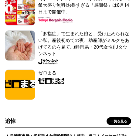
飯大盛り無料!お得すぎる「感謝祭」は8月14
日まで開催中。
「多指症」で生まれた娘と、受け止められな
い私。産後初めての夜、助産師がミルクをあ
げてるのを見て...(静岡県・20代女性)|Jタウ
ンネット
ゼロまる
追悼
一覧を見る
長崎市出身・平和訴えた美輪明宏さん死去 ラストメッセージでも