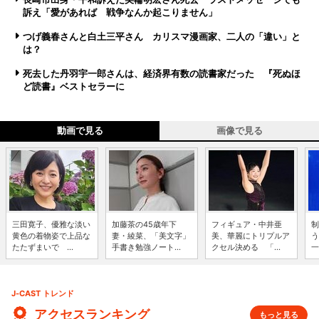
訴え「愛があれば 戦争なんか起こりません」
つげ義春さんと白土三平さん カリスマ漫画家、二人の「違い」と
は？
死去した丹羽宇一郎さんは、経済界有数の読書家だった 『死ぬほ
ど読書』ベストセラーに
動画で見る
画像で見る
三田寛子、優雅な淡い
加藤茶の45歳年下
フィギュア・中井亜
制
黄色の着物姿で上品な
妻・綾菜、「美文字」
美、華麗にトリプルア
う
たたずまいで ...
手書き勉強ノート...
クセル決める 「...
一
J-CAST トレンド
アクセスランキング
もっと見る