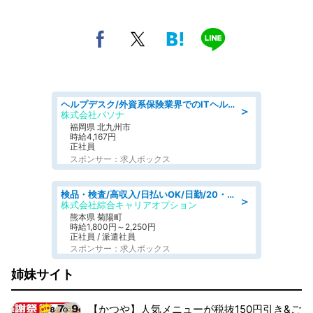
ヘルプデスク/外資系保険業界でのITヘルプデスク業務/駅近/即日勤務可/ヘルプデスク
＞
株式会社パソナ
福岡県 北九州市
時給4,167円
正社員
スポンサー：求人ボックス
検品・検査/高収入/日払いOK/日勤/20・30・40代活躍中/製造 工場
＞
株式会社綜合キャリアオプション
熊本県 菊陽町
時給1,800円～2,250円
正社員 / 派遣社員
スポンサー：求人ボックス
姉妹サイト
【かつや】人気メニューが税抜150円引き&ご