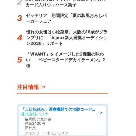
カード入りウエハース菓子
ゼッテリア 期間限定「夏の和風おろしバ
ーガーフェア」
憧れの女優は小松菜奈、大阪の16歳がグラ
ンプリに 「bijoux新人発掘オーディショ
ン2026」リポート
「VIVANT」をイメージした2種類の味わ
い 「ベビースタードデカイラーメン」2
種
注目情報
PR
「土日祝休み」医療機関での治験コーディネーターのお仕事/看護師
＞
株式会社パソナ
福岡県 北九州市
時給2,100円
正社員
スポンサー：求人ボックス