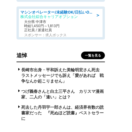
マシンオペレーター/未経験OK/日払いOK/寮費無料/交替制/20・30・40代活躍中
＞
株式会社綜合キャリアオプション
大分県 中津市
時給1,450円～1,813円
正社員 / 派遣社員
スポンサー：求人ボックス
追悼
一覧を見る
長崎市出身・平和訴えた美輪明宏さん死去
ラストメッセージでも訴え「愛があれば 戦
争なんか起こりません」
つげ義春さんと白土三平さん カリスマ漫画
家、二人の「違い」とは？
死去した丹羽宇一郎さんは、経済界有数の読
書家だった 『死ぬほど読書』ベストセラー
に