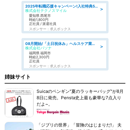
2025年転職応援キャンペーン!入社特典58万円/デンソーで働こう!自動車工場で小型部品の検査業務 denso aichi
＞
株式会社テクノスマイル
愛知県 西尾市
時給1,800円
正社員 / 派遣社員
スポンサー：求人ボックス
08月開始/「土日祝休み」ヘルスケア業界の産業保健師/高時給/未経験OK/要資格:保健師、正看護師
＞
株式会社パソナ
福岡県 福岡市
時給2,300円
正社員
スポンサー：求人ボックス
姉妹サイト
Suicaのペンギン"夏のラッキーバッグ"が8月
8日に発売。Pensta史上最も豪華な7点入り
だよ~。
「ジブリの世界」「冒険のはじまりだ!」 夫