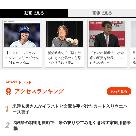
動画で見る
画像で見る
【ドジャース】キム・
新党結成で「「騙し討
「れいわ新選組」が党
登
ヘソン、大リーグ公式
ちにあった気分」と怒
名の変更を発表、「い
女
「PSロースタ...
ったひろゆき妻...
のちの党」へ ...
発
J-CAST トレンド
アクセスランキング
もっと見る
米津玄師さんがイラストと文章を手がけたカード入りウエハ
ース菓子
3段階の制御を自動で 米の香りや甘みを引き出す家庭用精米
機