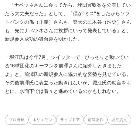
「ナベツネさんに会ってから、球団買収案を公表してい
たら大丈夫だった」として、「僕が"ミス"をしたからソフ
トバンクの孫（正義）さんも、楽天の三木谷（浩史）さん
も、先にナベツネさんに挨拶にいって発表している」と、
新規参入成功の舞台裏を明かした。
堀江氏は今年7月、ツイッターで「ひっそりと動いてい
る16球団化のキーマンを前澤さんに紹介しときました
よ」と、前澤氏の新規参入に協力的な姿勢を見せている。
その後前澤氏に表立った動きはないが、堀江氏の助言をも
とに、水面下では着々と進めているのかもしれない。
プロ野球
ホリエモン
ライブドア
前澤友作
堀江貴文