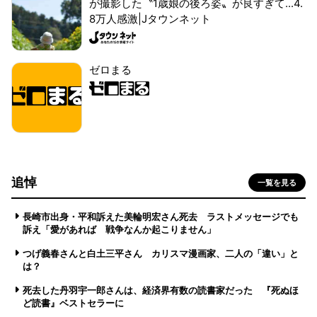
が撮影した〝1歳娘の後ろ姿〟が良すぎて...4.
8万人感激|Jタウンネット
ゼロまる
追悼
一覧を見る
長崎市出身・平和訴えた美輪明宏さん死去 ラストメッセージでも
訴え「愛があれば 戦争なんか起こりません」
つげ義春さんと白土三平さん カリスマ漫画家、二人の「違い」と
は？
死去した丹羽宇一郎さんは、経済界有数の読書家だった 『死ぬほ
ど読書』ベストセラーに