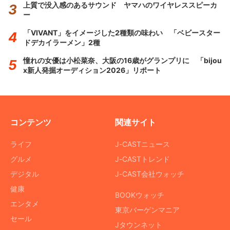
上質で没入感のあるサウンド ヤマハのワイヤレススピーカ
ー
「VIVANT」をイメージした2種類の味わい 「ベビースター
ドデカイラーメン」2種
憧れの女優は小松菜奈、大阪の16歳がグランプリに 「bijou
x新人発掘オーディション2026」リポート
コンテンツ
関連サイト
ライフ
J-CASTニュース
グルメ
J-CASTトレンド
デジタル
J-CAST会社ウォッチ
健康
BOOKウォッチ
エンタメ
東京バーゲンマニア
セール
Jタウンネット