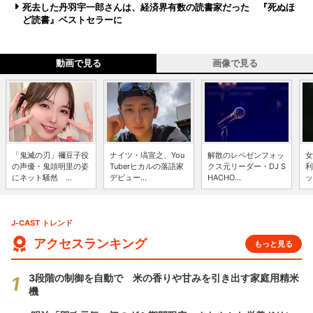
死去した丹羽宇一郎さんは、経済界有数の読書家だった 『死ぬほ
ど読書』ベストセラーに
動画で見る
画像で見る
「鬼滅の刃」禰豆子役
ナイツ・塙宣之、You
解散のレペゼンフォッ
女
の声優・鬼頭明里の姿
Tuberヒカルの落語家
クス元リーダー・DJ S
利
にネット騒然 ...
デビュー...
HACHO...
ッ
J-CAST トレンド
アクセスランキング
もっと見る
3段階の制御を自動で 米の香りや甘みを引き出す家庭用精米
機