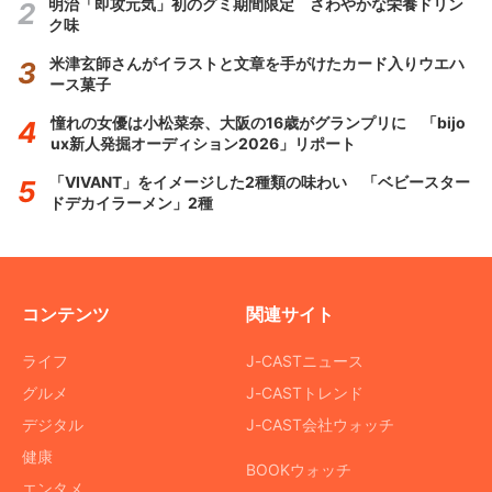
明治「即攻元気」初のグミ期間限定 さわやかな栄養ドリン
ク味
米津玄師さんがイラストと文章を手がけたカード入りウエハ
ース菓子
憧れの女優は小松菜奈、大阪の16歳がグランプリに 「bijo
ux新人発掘オーディション2026」リポート
「VIVANT」をイメージした2種類の味わい 「ベビースター
ドデカイラーメン」2種
コンテンツ
関連サイト
ライフ
J-CASTニュース
グルメ
J-CASTトレンド
デジタル
J-CAST会社ウォッチ
健康
BOOKウォッチ
エンタメ