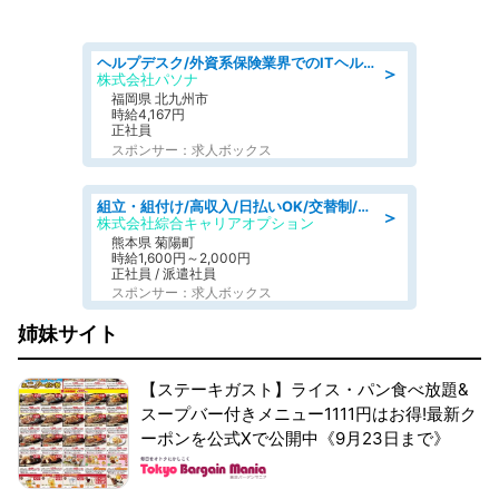
ヘルプデスク/外資系保険業界でのITヘルプデスク業務/駅近/即日勤務可/ヘルプデスク
＞
株式会社パソナ
福岡県 北九州市
時給4,167円
正社員
スポンサー：求人ボックス
組立・組付け/高収入/日払いOK/交替制/20・30・40代活躍中/製造 工場
＞
株式会社綜合キャリアオプション
熊本県 菊陽町
時給1,600円～2,000円
正社員 / 派遣社員
スポンサー：求人ボックス
姉妹サイト
【ステーキガスト】ライス・パン食べ放題&
スープバー付きメニュー1111円はお得!最新ク
ーポンを公式Xで公開中《9月23日まで》