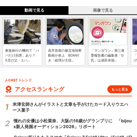
動画で見る
画像で見る
家族旅行の機内で「パ
高市首相の被災地視察
「マンガワン」第三者
コ
パだけ別席」あり？
動画が炎上 BGM付
委報告書の編集者「G
「
5児の父・エハ...
き「総理が主役...
氏」は成田卓哉...
げ
J-CAST トレンド
アクセスランキング
もっと見る
米津玄師さんがイラストと文章を手がけたカード入りウエハ
ース菓子
憧れの女優は小松菜奈、大阪の16歳がグランプリに 「bijou
x新人発掘オーディション2026」リポート