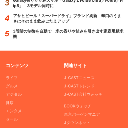
Galaxy折りたたみスマホ「Galaxy Z Fold8 Ultra／Fold8／Fl
ip8」 3モデル同時に
アサヒビール「スーパードライ」ブランド刷新 辛口のうま
さはそのまま飲みごたえアップ
3段階の制御を自動で 米の香りや甘みを引き出す家庭用精米
機
コンテンツ
関連サイト
ライフ
J-CASTニュース
グルメ
J-CASTトレンド
デジタル
J-CAST会社ウォッチ
健康
BOOKウォッチ
エンタメ
東京バーゲンマニア
セール
Jタウンネット