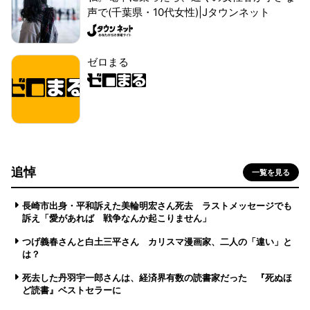
声で(千葉県・10代女性)|Jタウンネット
ゼロまる
追悼
一覧を見る
長崎市出身・平和訴えた美輪明宏さん死去 ラストメッセージでも
訴え「愛があれば 戦争なんか起こりません」
つげ義春さんと白土三平さん カリスマ漫画家、二人の「違い」と
は？
死去した丹羽宇一郎さんは、経済界有数の読書家だった 『死ぬほ
ど読書』ベストセラーに