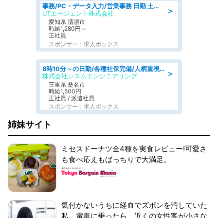
事務/PC・データ入力/営業事務 日勤 土日休み 残業少なめ 車通勤OK 総合事務
＞
UTエージェント株式会社
愛知県 清須市
時給1,280円～
正社員
スポンサー：求人ボックス
8時10分～の日勤/各種社保完備/人柄重視のため未経験OK/検査補助&事務補助/～50代前半活躍中
＞
株式会社シスムエンジニアリング
三重県 桑名市
時給1,500円
正社員 / 派遣社員
スポンサー：求人ボックス
姉妹サイト
ミセスドーナツ全4種を実食レビュー!可愛さ
も食べ応えもばっちりで大満足。
気付かないうちに経血でズボンを汚していた
私。電車に乗ったら、近くの女性客が小さな