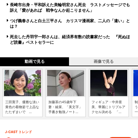
長崎市出身・平和訴えた美輪明宏さん死去 ラストメッセージでも
訴え「愛があれば 戦争なんか起こりません」
つげ義春さんと白土三平さん カリスマ漫画家、二人の「違い」と
は？
死去した丹羽宇一郎さんは、経済界有数の読書家だった 『死ぬほ
ど読書』ベストセラーに
動画で見る
画像で見る
三田寛子、優雅な淡い
加藤茶の45歳年下
フィギュア・中井亜
制
黄色の着物姿で上品な
妻・綾菜、「美文字」
美、華麗にトリプルア
う
たたずまいで ...
手書き勉強ノート...
クセル決める 「...
一
J-CAST トレンド