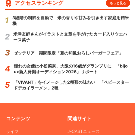
アクセスランキング
もっと見る
3段階の制御を自動で 米の香りや甘みを引き出す家庭用精米
機
米津玄師さんがイラストと文章を手がけたカード入りウエハ
ース菓子
ゼッテリア 期間限定「夏の和風おろしバーガーフェア」
憧れの女優は小松菜奈、大阪の16歳がグランプリに 「bijo
ux新人発掘オーディション2026」リポート
「VIVANT」をイメージした2種類の味わい 「ベビースター
ドデカイラーメン」2種
コンテンツ
関連サイト
ライフ
J-CASTニュース