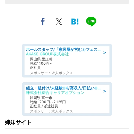
ホールスタッフ/「家具屋が営むカフェスタッフ!」週2日～OK!嬉しいまかない付き/岡山県/浅口郡里庄町
＞
AKASE GROUP株式会社
岡山県 里庄町
時給1,100円～
正社員
スポンサー：求人ボックス
組立・組付け/未経験OK/高収入/日払いOK/交替制/20・30・40代活躍中
＞
株式会社綜合キャリアオプション
静岡県 富士市
時給1,700円～2,125円
正社員 / 派遣社員
スポンサー：求人ボックス
姉妹サイト