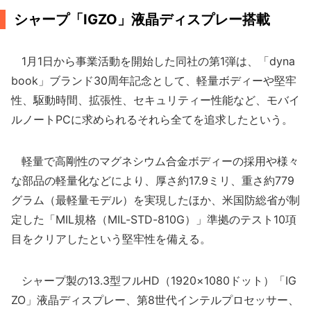
シャープ「IGZO」液晶ディスプレー搭載
1月1日から事業活動を開始した同社の第1弾は、「dyna
book」ブランド30周年記念として、軽量ボディーや堅牢
性、駆動時間、拡張性、セキュリティー性能など、モバイ
ルノートPCに求められるそれら全てを追求したという。
軽量で高剛性のマグネシウム合金ボディーの採用や様々
な部品の軽量化などにより、厚さ約17.9ミリ、重さ約779
グラム（最軽量モデル）を実現したほか、米国防総省が制
定した「MIL規格（MIL-STD-810G）」準拠のテスト10項
目をクリアしたという堅牢性を備える。
シャープ製の13.3型フルHD（1920×1080ドット）「IG
ZO」液晶ディスプレー、第8世代インテルプロセッサー、