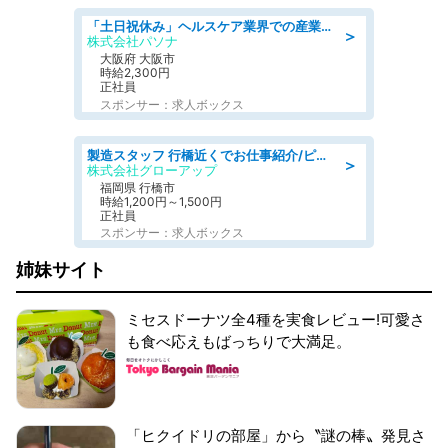
「土日祝休み」ヘルスケア業界での産業保健師業務/看護師/高時給/要資格:正看護師
＞
株式会社パソナ
大阪府 大阪市
時給2,300円
正社員
スポンサー：求人ボックス
製造スタッフ 行橋近くでお仕事紹介/ピッキング·組立·検査·リフトなど
＞
株式会社グローアップ
福岡県 行橋市
時給1,200円～1,500円
正社員
スポンサー：求人ボックス
姉妹サイト
ミセスドーナツ全4種を実食レビュー!可愛さ
も食べ応えもばっちりで大満足。
「ヒクイドリの部屋」から〝謎の棒〟発見さ