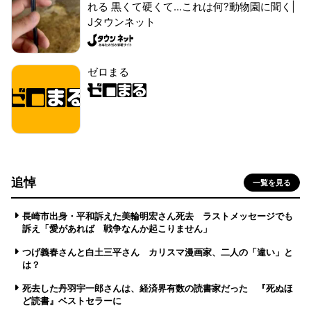
れる 黒くて硬くて...これは何?動物園に聞く|
Jタウンネット
ゼロまる
追悼
一覧を見る
長崎市出身・平和訴えた美輪明宏さん死去 ラストメッセージでも
訴え「愛があれば 戦争なんか起こりません」
つげ義春さんと白土三平さん カリスマ漫画家、二人の「違い」と
は？
死去した丹羽宇一郎さんは、経済界有数の読書家だった 『死ぬほ
ど読書』ベストセラーに