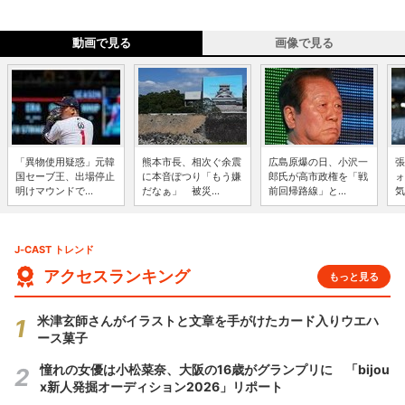
動画で見る
画像で見る
「異物使用疑惑」元韓
熊本市長、相次ぐ余震
広島原爆の日、小沢一
張
国セーブ王、出場停止
に本音ぽつり「もう嫌
郎氏が高市政権を「戦
ォ
明けマウンドで...
だなぁ」 被災...
前回帰路線」と...
気
J-CAST トレンド
アクセスランキング
もっと見る
米津玄師さんがイラストと文章を手がけたカード入りウエハ
ース菓子
憧れの女優は小松菜奈、大阪の16歳がグランプリに 「bijou
x新人発掘オーディション2026」リポート