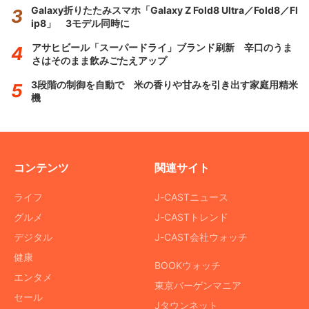
Galaxy折りたたみスマホ「Galaxy Z Fold8 Ultra／Fold8／Fl
ip8」 3モデル同時に
アサヒビール「スーパードライ」ブランド刷新 辛口のうま
さはそのまま飲みごたえアップ
3段階の制御を自動で 米の香りや甘みを引き出す家庭用精米
機
コンテンツ
関連サイト
ライフ
J-CASTニュース
グルメ
J-CASTトレンド
デジタル
J-CAST会社ウォッチ
健康
BOOKウォッチ
エンタメ
東京バーゲンマニア
セール
Jタウンネット