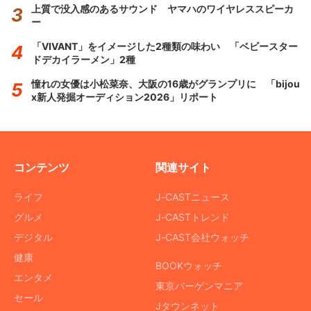
上質で没入感のあるサウンド ヤマハのワイヤレススピーカ
ー
「VIVANT」をイメージした2種類の味わい 「ベビースター
ドデカイラーメン」2種
憧れの女優は小松菜奈、大阪の16歳がグランプリに 「bijou
x新人発掘オーディション2026」リポート
コンテンツ
関連サイト
ライフ
J-CASTニュース
グルメ
J-CASTトレンド
デジタル
J-CAST会社ウォッチ
健康
BOOKウォッチ
エンタメ
東京バーゲンマニア
セール
Jタウンネット