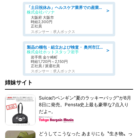
「土日祝休み」ヘルスケア業界での産業保健師業務/看護師/高時給/要資格:正看護師
＞
株式会社パソナ
大阪府 大阪市
時給2,300円
正社員
スポンサー：求人ボックス
製品の梱包・組立および検査・ 奥州市江刺/大手企業で長期安定 梱包・検査・組立/半年経過毎に5万円の報奨金有
＞
株式会社ホットスタッフ岩手
岩手県 金ケ崎町
時給1,720円～2,150円
正社員 / 派遣社員
スポンサー：求人ボックス
姉妹サイト
Suicaのペンギン"夏のラッキーバッグ"が8月
8日に発売。Pensta史上最も豪華な7点入り
だよ~。
どうしてこうなった あまりにも〝生き物〟っ