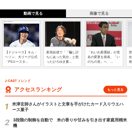
動画で見る
画像で見る
【ドジャース】キム・
新党結成で「「騙し討
「れいわ新選組」が党
登
ヘソン、大リーグ公式
ちにあった気分」と怒
名の変更を発表、「い
女
「PSロースタ...
ったひろゆき妻...
のちの党」へ ...
発
J-CAST トレンド
アクセスランキング
もっと見る
米津玄師さんがイラストと文章を手がけたカード入りウエハ
ース菓子
3段階の制御を自動で 米の香りや甘みを引き出す家庭用精米
機