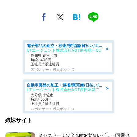
電子部品の組立・検査/寮完備/日払い/工場・製造
＞
UTエージェント株式会社AGT東海第一CU
愛知県 春日井市
時給1,400円
正社員 / 派遣社員
スポンサー：求人ボックス
自動車製品の加工・運搬/寮完備/日払い/工場・製造
＞
UTエージェント株式会社AGT西日本第二CU
大分県 宇佐市
時給1,550円
正社員 / 派遣社員
スポンサー：求人ボックス
姉妹サイト
ミセスドーナツ全4種を実食レビュー!可愛さ