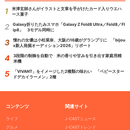
米津玄師さんがイラストと文章を手がけたカード入りウエハ
ース菓子
Galaxy折りたたみスマホ「Galaxy Z Fold8 Ultra／Fold8／Fl
ip8」 3モデル同時に
憧れの女優は小松菜奈、大阪の16歳がグランプリに 「bijou
x新人発掘オーディション2026」リポート
3段階の制御を自動で 米の香りや甘みを引き出す家庭用精
米機
「VIVANT」をイメージした2種類の味わい 「ベビースター
ドデカイラーメン」2種
コンテンツ
関連サイト
ライフ
J-CASTニュース
グルメ
J-CASTトレンド