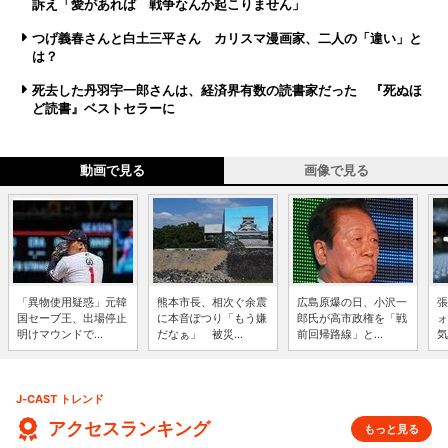
訴え「愛があれば 戦争なんか起こりません」
つげ義春さんと白土三平さん カリスマ漫画家、二人の「違い」と
は？
死去した丹羽宇一郎さんは、経済界有数の読書家だった 『死ぬほ
ど読書』ベストセラーに
動画で見る
画像で見る
「異物使用疑惑」元韓
熊本市長、相次ぐ余震
広島原爆の日、小沢一
張
国セーブ王、出場停止
に本音ぽつり「もう嫌
郎氏が高市政権を「戦
ォ
明けマウンドで...
だなぁ」 被災...
前回帰路線」と...
気
J-CAST トレンド
アクセスランキング
もっと見る