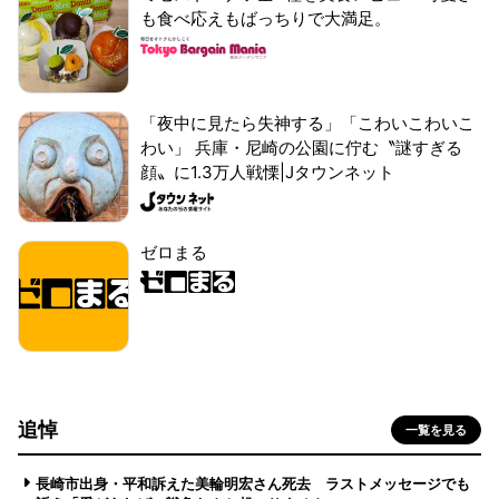
も食べ応えもばっちりで大満足。
「夜中に見たら失神する」「こわいこわいこ
わい」 兵庫・尼崎の公園に佇む〝謎すぎる
顔〟に1.3万人戦慄|Jタウンネット
ゼロまる
追悼
一覧を見る
長崎市出身・平和訴えた美輪明宏さん死去 ラストメッセージでも