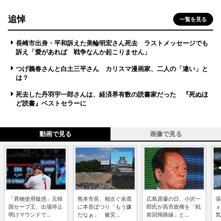
追悼
一覧を見る
長崎市出身・平和訴えた美輪明宏さん死去 ラストメッセージでも
訴え「愛があれば 戦争なんか起こりません」
つげ義春さんと白土三平さん カリスマ漫画家、二人の「違い」と
は？
死去した丹羽宇一郎さんは、経済界有数の読書家だった 『死ぬほ
ど読書』ベストセラーに
動画で見る
画像で見る
「異物使用疑惑」元韓
熊本市長、相次ぐ余震
広島原爆の日、小沢一
張
国セーブ王、出場停止
に本音ぽつり「もう嫌
郎氏が高市政権を「戦
ォ
明けマウンドで...
だなぁ」 被災...
前回帰路線」と...
気