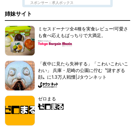
スポンサー：求人ボックス
姉妹サイト
ミセスドーナツ全4種を実食レビュー!可愛さ
も食べ応えもばっちりで大満足。
「夜中に見たら失神する」「こわいこわいこ
わい」 兵庫・尼崎の公園に佇む〝謎すぎる
顔〟に1.3万人戦慄|Jタウンネット
ゼロまる