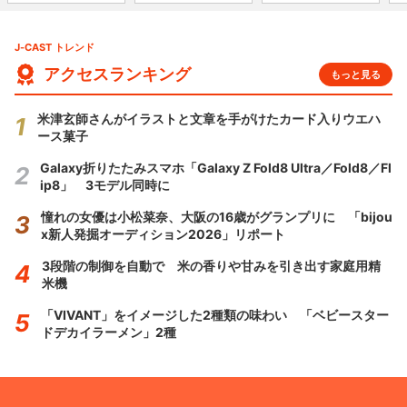
J-CAST トレンド
アクセスランキング
もっと見る
米津玄師さんがイラストと文章を手がけたカード入りウエハ
ース菓子
Galaxy折りたたみスマホ「Galaxy Z Fold8 Ultra／Fold8／Fl
ip8」 3モデル同時に
憧れの女優は小松菜奈、大阪の16歳がグランプリに 「bijou
x新人発掘オーディション2026」リポート
3段階の制御を自動で 米の香りや甘みを引き出す家庭用精
米機
「VIVANT」をイメージした2種類の味わい 「ベビースター
ドデカイラーメン」2種