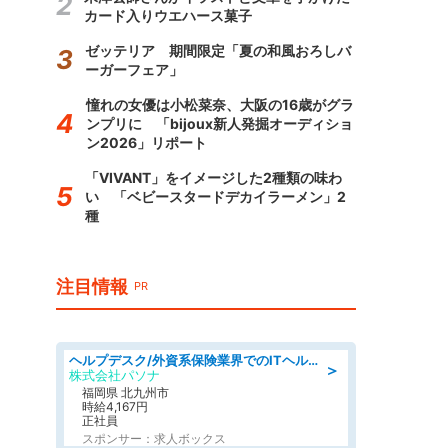
カード入りウエハース菓子
ゼッテリア 期間限定「夏の和風おろしバ
ーガーフェア」
憧れの女優は小松菜奈、大阪の16歳がグラ
ンプリに 「bijoux新人発掘オーディショ
ン2026」リポート
「VIVANT」をイメージした2種類の味わ
い 「ベビースタードデカイラーメン」2
種
注目情報
PR
ヘルプデスク/外資系保険業界でのITヘルプデスク業務/駅近/即日勤務可/ヘルプデスク
＞
株式会社パソナ
福岡県 北九州市
時給4,167円
正社員
スポンサー：求人ボックス