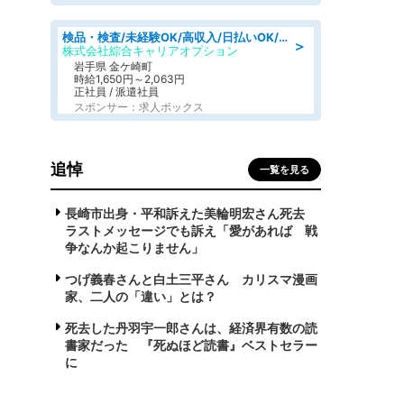
検品・検査/未経験OK/高収入/日払いOK/交替制/20・30・40代活躍中
＞
株式会社綜合キャリアオプション
岩手県 金ケ崎町
時給1,650円～2,063円
正社員 / 派遣社員
スポンサー：求人ボックス
追悼
一覧を見る
長崎市出身・平和訴えた美輪明宏さん死去
ラストメッセージでも訴え「愛があれば 戦
争なんか起こりません」
つげ義春さんと白土三平さん カリスマ漫画
家、二人の「違い」とは？
死去した丹羽宇一郎さんは、経済界有数の読
書家だった 『死ぬほど読書』ベストセラー
に