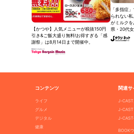
「多指症」
られない私
がミルクをあ
【かつや】人気メニューが税抜150円
県・20代女
引き&ご飯大盛り無料!お得すぎる「感
謝祭」は8月14日まで開催中。
コンテンツ
関連サ
ライフ
J-CAS
グルメ
J-CAS
デジタル
J-CA
健康
BOOK