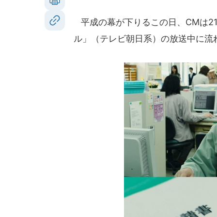
平成の幕が下りるこの日、CMは2
ル」（テレビ朝日系）の放送中に流