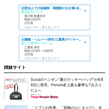
社団法人での保健師・看護師のお仕事/未経験OK/要資格:普通免許、保健師、正看護師
＞
株式会社パソナ
香川県 善通寺市
時給1,500円
正社員
スポンサー：求人ボックス
介護職・ヘルパー/津市/三重県/デイサービス/近鉄名古屋線
＞
憩いの里津ケアホーム
三重県 津市
時給1,105円～1,580円
正社員
スポンサー：求人ボックス
姉妹サイト
Suicaのペンギン"夏のラッキーバッグ"が8月
8日に発売。Pensta史上最も豪華な7点入り
だよ~。
「ジブリの世界」「冒険のはじまりだ!」 夫