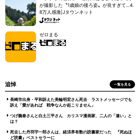
が撮影した〝1歳娘の後ろ姿〟が良すぎて...4.
8万人感激|Jタウンネット
ゼロまる
追悼
一覧を見る
長崎市出身・平和訴えた美輪明宏さん死去 ラストメッセージでも
訴え「愛があれば 戦争なんか起こりません」
つげ義春さんと白土三平さん カリスマ漫画家、二人の「違い」と
は？
死去した丹羽宇一郎さんは、経済界有数の読書家だった 『死ぬほ
ど読書』ベストセラーに