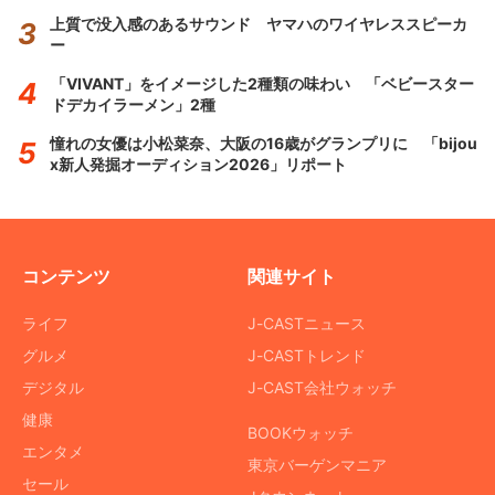
上質で没入感のあるサウンド ヤマハのワイヤレススピーカ
ー
「VIVANT」をイメージした2種類の味わい 「ベビースター
ドデカイラーメン」2種
憧れの女優は小松菜奈、大阪の16歳がグランプリに 「bijou
x新人発掘オーディション2026」リポート
コンテンツ
関連サイト
ライフ
J-CASTニュース
グルメ
J-CASTトレンド
デジタル
J-CAST会社ウォッチ
健康
BOOKウォッチ
エンタメ
東京バーゲンマニア
セール