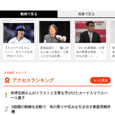
動画で見る
画像で見る
【ドジャース】キム・
新党結成で「「騙し討
「れいわ新選組」が党
登
ヘソン、大リーグ公式
ちにあった気分」と怒
名の変更を発表、「い
女
「PSロースタ...
ったひろゆき妻...
のちの党」へ ...
発
J-CAST トレンド
アクセスランキング
もっと見る
米津玄師さんがイラストと文章を手がけたカード入りウエハ
ース菓子
3段階の制御を自動で 米の香りや甘みを引き出す家庭用精米
機