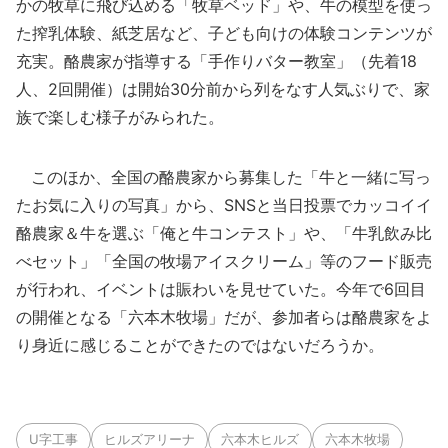
かの牧草に飛び込める「牧草ベッド」や、牛の模型を使っ
た搾乳体験、紙芝居など、子ども向けの体験コンテンツが
充実。酪農家が指導する「手作りバター教室」（先着18
人、2回開催）は開始30分前から列をなす人気ぶりで、家
族で楽しむ様子がみられた。
このほか、全国の酪農家から募集した「牛と一緒に写っ
たお気に入りの写真」から、SNSと当日投票でカッコイイ
酪農家＆牛を選ぶ「俺と牛コンテスト」や、「牛乳飲み比
べセット」「全国の牧場アイスクリーム」等のフード販売
が行われ、イベントは賑わいを見せていた。今年で6回目
の開催となる「六本木牧場」だが、参加者らは酪農家をよ
り身近に感じることができたのではないだろうか。
U字工事
ヒルズアリーナ
六本木ヒルズ
六本木牧場