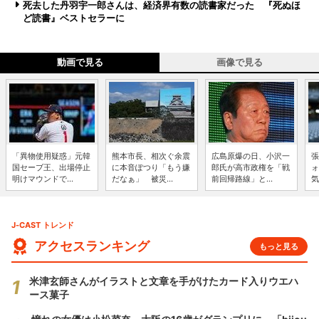
死去した丹羽宇一郎さんは、経済界有数の読書家だった 『死ぬほ
ど読書』ベストセラーに
動画で見る
画像で見る
「異物使用疑惑」元韓
熊本市長、相次ぐ余震
広島原爆の日、小沢一
張
国セーブ王、出場停止
に本音ぽつり「もう嫌
郎氏が高市政権を「戦
ォ
明けマウンドで...
だなぁ」 被災...
前回帰路線」と...
気
J-CAST トレンド
アクセスランキング
もっと見る
米津玄師さんがイラストと文章を手がけたカード入りウエハ
ース菓子