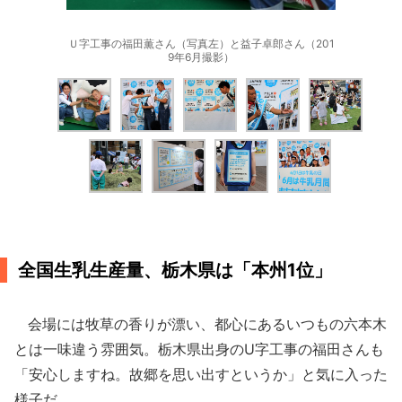
Ｕ字工事の福田薫さん（写真左）と益子卓郎さん（201
9年6月撮影）
全国生乳生産量、栃木県は「本州1位」
会場には牧草の香りが漂い、都心にあるいつもの六本木
とは一味違う雰囲気。栃木県出身のU字工事の福田さんも
「安心しますね。故郷を思い出すというか」と気に入った
様子だ。