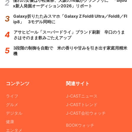
憧れの女優は小松菜奈、大阪の16歳がグランプリに 「bijou
x新人発掘オーディション2026」リポート
Galaxy折りたたみスマホ「Galaxy Z Fold8 Ultra／Fold8／Fl
ip8」 3モデル同時に
アサヒビール「スーパードライ」ブランド刷新 辛口のうま
さはそのまま飲みごたえアップ
3段階の制御を自動で 米の香りや甘みを引き出す家庭用精米
機
コンテンツ
関連サイト
ライフ
J-CASTニュース
グルメ
J-CASTトレンド
デジタル
J-CAST会社ウォッチ
健康
BOOKウォッチ
エンタメ