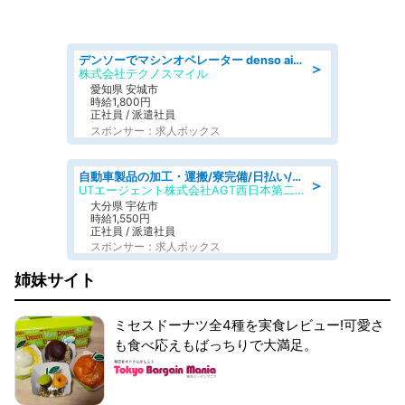
デンソーでマシンオペレーター denso aichi
＞
株式会社テクノスマイル
愛知県 安城市
時給1,800円
正社員 / 派遣社員
スポンサー：求人ボックス
自動車製品の加工・運搬/寮完備/日払い/工場・製造
＞
UTエージェント株式会社AGT西日本第二CU
大分県 宇佐市
時給1,550円
正社員 / 派遣社員
スポンサー：求人ボックス
姉妹サイト
ミセスドーナツ全4種を実食レビュー!可愛さ
も食べ応えもばっちりで大満足。