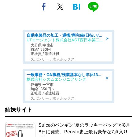
自動車製品の加工・運搬/寮完備/日払い/工場・製造
＞
UTエージェント株式会社AGT西日本第二CU
大分県 宇佐市
時給1,550円
正社員 / 派遣社員
スポンサー：求人ボックス
一般事務・OA事務/残業基本なし年休130日社保完備の一般・調達事務
＞
株式会社シスムエンジニアリング
愛知県 一宮市
時給1,350円～
正社員 / 派遣社員
スポンサー：求人ボックス
姉妹サイト
Suicaのペンギン"夏のラッキーバッグ"が8月
8日に発売。Pensta史上最も豪華な7点入り