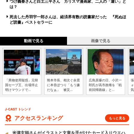
つげ義春さんと白土三平さん カリスマ漫画家、二人の「違い」と
は？
死去した丹羽宇一郎さんは、経済界有数の読書家だった 『死ぬほ
ど読書』ベストセラーに
動画で見る
画像で見る
「異物使用疑惑」元韓
熊本市長、相次ぐ余震
広島原爆の日、小沢一
張
国セーブ王、出場停止
に本音ぽつり「もう嫌
郎氏が高市政権を「戦
ォ
明けマウンドで...
だなぁ」 被災...
前回帰路線」と...
気
J-CAST トレンド
アクセスランキング
もっと見る
米津玄師さんがイラストと文章を手がけたカード入りウエハ