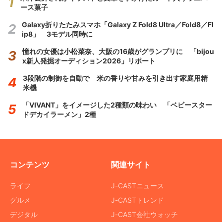
ース菓子
Galaxy折りたたみスマホ「Galaxy Z Fold8 Ultra／Fold8／Fl
ip8」 3モデル同時に
憧れの女優は小松菜奈、大阪の16歳がグランプリに 「bijou
x新人発掘オーディション2026」リポート
3段階の制御を自動で 米の香りや甘みを引き出す家庭用精
米機
「VIVANT」をイメージした2種類の味わい 「ベビースター
ドデカイラーメン」2種
コンテンツ
関連サイト
ライフ
J-CASTニュース
グルメ
J-CASTトレンド
デジタル
J-CAST会社ウォッチ