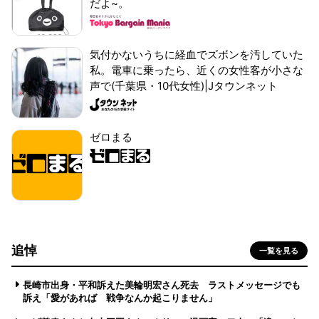
だよ~。
気付かないうちに経血でズボンを汚していた
私。電車に乗ったら、近くの女性客が小さな
声で(千葉県・10代女性)|Jタウンネット
ゼロまる
追悼
一覧を見る
長崎市出身・平和訴えた美輪明宏さん死去 ラストメッセージでも
訴え「愛があれば 戦争なんか起こりません」