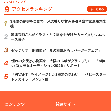
J-CAST トレンド
アクセスランキング
もっと見る
3段階の制御を自動で 米の香りや甘みを引き出す家庭用精米
機
米津玄師さんがイラストと文章を手がけたカード入りウエハ
ース菓子
ゼッテリア 期間限定「夏の和風おろしバーガーフェア」
憧れの女優は小松菜奈、大阪の16歳がグランプリに 「bijo
ux新人発掘オーディション2026」リポート
「VIVANT」をイメージした2種類の味わい 「ベビースター
ドデカイラーメン」2種
コンテンツ
関連サイト