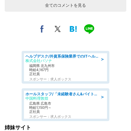
全てのコメントを見る
ヘルプデスク/外資系保険業界でのITヘルプデスク業務/駅近/即日勤務可/ヘルプデスク
＞
株式会社パソナ
福岡県 北九州市
時給4,167円
正社員
スポンサー：求人ボックス
ホールスタッフ/「未経験者さん&バイトデビューも大歓迎」残業ほぼなし×1日3時間〜勤務OK!フォロー体制も充実/広島県/広島市南区
＞
中国料理敦煌
広島県 広島市
時給1,150円～
正社員
スポンサー：求人ボックス
姉妹サイト