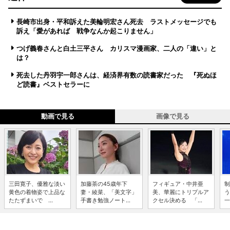
長崎市出身・平和訴えた美輪明宏さん死去 ラストメッセージでも
訴え「愛があれば 戦争なんか起こりません」
つげ義春さんと白土三平さん カリスマ漫画家、二人の「違い」と
は？
死去した丹羽宇一郎さんは、経済界有数の読書家だった 『死ぬほ
ど読書』ベストセラーに
動画で見る
画像で見る
三田寛子、優雅な淡い
加藤茶の45歳年下
フィギュア・中井亜
制
黄色の着物姿で上品な
妻・綾菜、「美文字」
美、華麗にトリプルア
う
たたずまいで ...
手書き勉強ノート...
クセル決める 「...
一