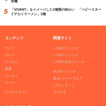
米機
「VIVANT」をイメージした2種類の味わい 「ベビースター
ドデカイラーメン」2種
コンテンツ
関連サイト
ライフ
J-CASTニュース
グルメ
J-CASTトレンド
デジタル
J-CAST会社ウォッチ
健康
BOOKウォッチ
エンタメ
東京バーゲンマニア
セール
Jタウンネット
おうちスタイル
ゼロまる