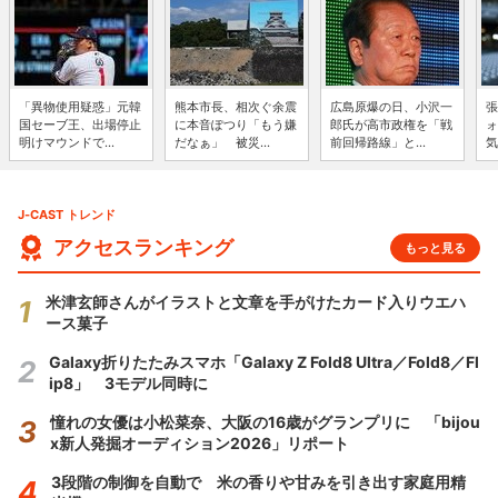
「異物使用疑惑」元韓
熊本市長、相次ぐ余震
広島原爆の日、小沢一
張
国セーブ王、出場停止
に本音ぽつり「もう嫌
郎氏が高市政権を「戦
ォ
明けマウンドで...
だなぁ」 被災...
前回帰路線」と...
気
J-CAST トレンド
アクセスランキング
もっと見る
米津玄師さんがイラストと文章を手がけたカード入りウエハ
ース菓子
Galaxy折りたたみスマホ「Galaxy Z Fold8 Ultra／Fold8／Fl
ip8」 3モデル同時に
憧れの女優は小松菜奈、大阪の16歳がグランプリに 「bijou
x新人発掘オーディション2026」リポート
3段階の制御を自動で 米の香りや甘みを引き出す家庭用精