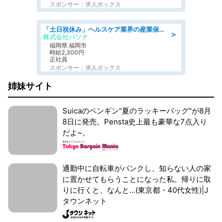
スポンサー：求人ボックス
「土日祝休み」ヘルスケア業界の産業保健師/高時給/未経験OK/要資格:保健師、正看護師
＞
株式会社パソナ
福岡県 福岡市
時給2,300円
正社員
スポンサー：求人ボックス
姉妹サイト
Suicaのペンギン"夏のラッキーバッグ"が8月
8日に発売。Pensta史上最も豪華な7点入り
だよ~。
通勤中に自転車がパンクし、知らない人の家
に置かせてもらうことになった私。帰りに取
りに行くと、なんと...(東京都・40代女性)|J
タウンネット