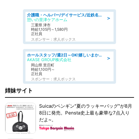
介護職・ヘルパー/デイサービス/近鉄名古屋線 高田本山/津市/三重県
＞
憩いの里津ケアホーム
三重県 津市
時給1,105円～1,580円
正社員
スポンサー：求人ボックス
ホールスタッフ/週2日～OK!嬉しいまかない付き/岡山県/浅口郡里庄町
＞
AKASE GROUP株式会社
岡山県 里庄町
時給1,100円～
正社員
スポンサー：求人ボックス
姉妹サイト
Suicaのペンギン"夏のラッキーバッグ"が8月
8日に発売。Pensta史上最も豪華な7点入り
だよ~。