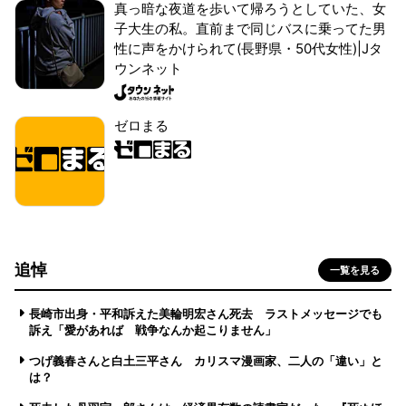
真っ暗な夜道を歩いて帰ろうとしていた、女
子大生の私。直前まで同じバスに乗ってた男
性に声をかけられて(長野県・50代女性)|Jタ
ウンネット
ゼロまる
追悼
一覧を見る
長崎市出身・平和訴えた美輪明宏さん死去 ラストメッセージでも
訴え「愛があれば 戦争なんか起こりません」
つげ義春さんと白土三平さん カリスマ漫画家、二人の「違い」と
は？