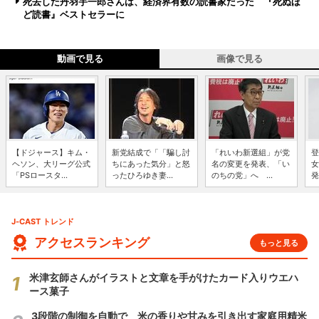
死去した丹羽宇一郎さんは、経済界有数の読書家だった 『死ぬほ
ど読書』ベストセラーに
動画で見る
画像で見る
【ドジャース】キム・
新党結成で「「騙し討
「れいわ新選組」が党
登
ヘソン、大リーグ公式
ちにあった気分」と怒
名の変更を発表、「い
女
「PSロースタ...
ったひろゆき妻...
のちの党」へ ...
発
J-CAST トレンド
アクセスランキング
もっと見る
米津玄師さんがイラストと文章を手がけたカード入りウエハ
ース菓子
3段階の制御を自動で 米の香りや甘みを引き出す家庭用精米