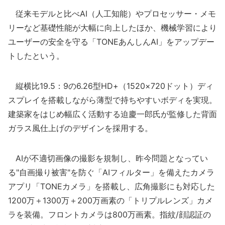
従来モデルと比べAI（人工知能）やプロセッサー・メモ
リーなど基礎性能が大幅に向上したほか、機械学習により
ユーザーの安全を守る「TONEあんしんAI」をアップデー
トしたという。
縦横比19.5：9の6.26型HD+（1520×720ドット）ディ
スプレイを搭載しながら薄型で持ちやすいボディを実現。
建築家をはじめ幅広く活動する迫慶一郎氏が監修した背面
ガラス風仕上げのデザインを採用する。
AIが不適切画像の撮影を規制し、昨今問題となってい
る"自画撮り被害"を防ぐ「AIフィルター」を備えたカメラ
アプリ「TONEカメラ」を搭載し、広角撮影にも対応した
1200万＋1300万＋200万画素の「トリプルレンズ」カメ
ラを装備。フロントカメラは800万画素。指紋/顔認証の