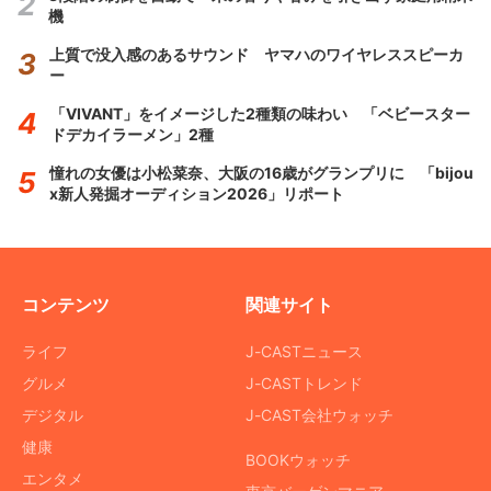
機
上質で没入感のあるサウンド ヤマハのワイヤレススピーカ
ー
「VIVANT」をイメージした2種類の味わい 「ベビースター
ドデカイラーメン」2種
憧れの女優は小松菜奈、大阪の16歳がグランプリに 「bijou
x新人発掘オーディション2026」リポート
コンテンツ
関連サイト
ライフ
J-CASTニュース
グルメ
J-CASTトレンド
デジタル
J-CAST会社ウォッチ
健康
BOOKウォッチ
エンタメ