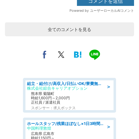
全てのコメントを見る
組立・組付け/高収入/日払いOK/寮費無料/交替制/20・30・40代活躍中
＞
株式会社綜合キャリアオプション
熊本県 菊陽町
時給1,600円～2,000円
正社員 / 派遣社員
スポンサー：求人ボックス
ホールスタッフ/残業ほぼなし×1日3時間〜勤務OK!フォロー体制も充実/広島県/広島市南区
＞
中国料理敦煌
広島県 広島市
時給1,150円～