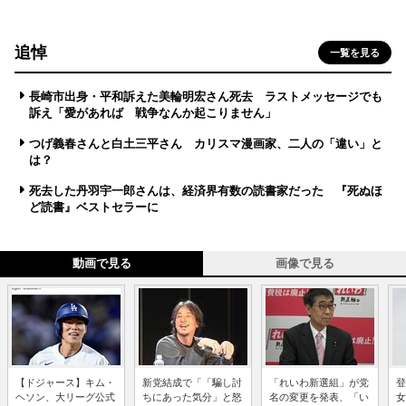
追悼
一覧を見る
長崎市出身・平和訴えた美輪明宏さん死去 ラストメッセージでも
訴え「愛があれば 戦争なんか起こりません」
つげ義春さんと白土三平さん カリスマ漫画家、二人の「違い」と
は？
死去した丹羽宇一郎さんは、経済界有数の読書家だった 『死ぬほ
ど読書』ベストセラーに
動画で見る
画像で見る
【ドジャース】キム・
新党結成で「「騙し討
「れいわ新選組」が党
登
ヘソン、大リーグ公式
ちにあった気分」と怒
名の変更を発表、「い
女