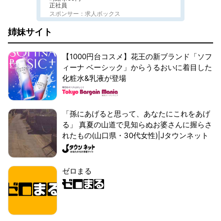
正社員
スポンサー：求人ボックス
姉妹サイト
【1000円台コスメ】花王の新ブランド「ソフ
ィーナ ベーシック」からうるおいに着目した
化粧水&乳液が登場
「孫にあげると思って、あなたにこれをあげ
る」 真夏の山道で見知らぬお婆さんに握らさ
れたもの(山口県・30代女性)|Jタウンネット
ゼロまる