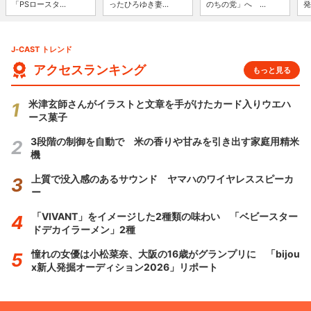
「PSロースタ...
ったひろゆき妻...
のちの党」へ ...
発
J-CAST トレンド
アクセスランキング
もっと見る
米津玄師さんがイラストと文章を手がけたカード入りウエハ
ース菓子
3段階の制御を自動で 米の香りや甘みを引き出す家庭用精米
機
上質で没入感のあるサウンド ヤマハのワイヤレススピーカ
ー
「VIVANT」をイメージした2種類の味わい 「ベビースター
ドデカイラーメン」2種
憧れの女優は小松菜奈、大阪の16歳がグランプリに 「bijou
x新人発掘オーディション2026」リポート