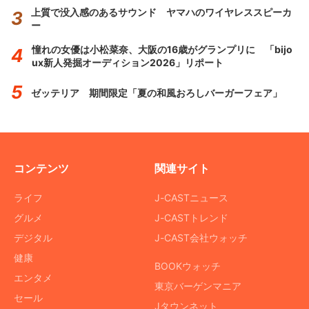
上質で没入感のあるサウンド ヤマハのワイヤレススピーカ
ー
憧れの女優は小松菜奈、大阪の16歳がグランプリに 「bijo
ux新人発掘オーディション2026」リポート
ゼッテリア 期間限定「夏の和風おろしバーガーフェア」
コンテンツ
関連サイト
ライフ
J-CASTニュース
グルメ
J-CASTトレンド
デジタル
J-CAST会社ウォッチ
健康
BOOKウォッチ
エンタメ
東京バーゲンマニア
セール
Jタウンネット