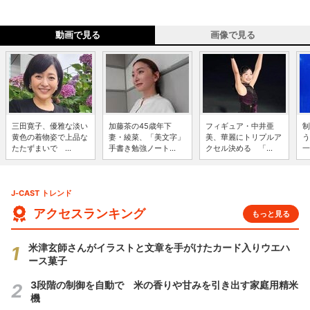
動画で見る
画像で見る
三田寛子、優雅な淡い
加藤茶の45歳年下
フィギュア・中井亜
制
黄色の着物姿で上品な
妻・綾菜、「美文字」
美、華麗にトリプルア
う
たたずまいで ...
手書き勉強ノート...
クセル決める 「...
一
J-CAST トレンド
アクセスランキング
もっと見る
米津玄師さんがイラストと文章を手がけたカード入りウエハ
ース菓子
3段階の制御を自動で 米の香りや甘みを引き出す家庭用精米
機