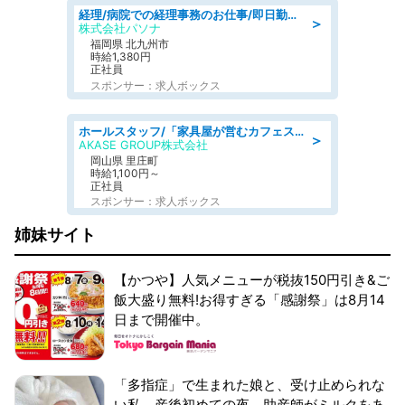
経理/病院での経理事務のお仕事/即日勤務可/車通勤可/経理/一般事務
＞
株式会社パソナ
福岡県 北九州市
時給1,380円
正社員
スポンサー：求人ボックス
ホールスタッフ/「家具屋が営むカフェスタッフ!」週2日～OK!嬉しいまかない付き/岡山県/浅口郡里庄町
＞
AKASE GROUP株式会社
岡山県 里庄町
時給1,100円～
正社員
スポンサー：求人ボックス
姉妹サイト
【かつや】人気メニューが税抜150円引き&ご
飯大盛り無料!お得すぎる「感謝祭」は8月14
日まで開催中。
「多指症」で生まれた娘と、受け止められな
い私。産後初めての夜、助産師がミルクをあ