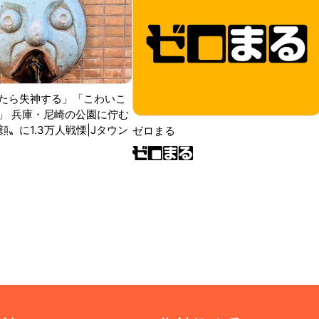
たら失神する」「こわいこ
」 兵庫・尼崎の公園に佇む
〟に1.3万人戦慄|Jタウン
ゼロまる