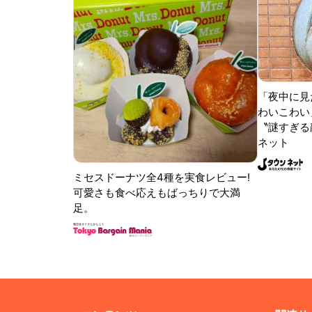
「夜中に見
わいこわい
〝謎すぎる顔
ネット
ミセスドーナツ全4種を実食レビュー!
可愛さも食べ応えもばっちりで大満
足。