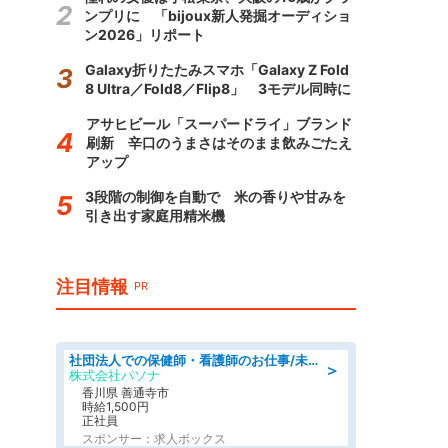
ンプリに 「bijoux新人発掘オーディショ
ン2026」リポート
Galaxy折りたたみスマホ「Galaxy Z Fold
8 Ultra／Fold8／Flip8」 3モデル同時に
アサヒビール「スーパードライ」ブランド
刷新 辛口のうまさはそのまま飲みごたえ
アップ
3段階の制御を自動で 米の香りや甘みを
引き出す家庭用精米機
注目情報
PR
社団法人での保健師・看護師のお仕事/未経験OK/要資格:普通免許、保健師、正看護師
＞
株式会社パソナ
香川県 善通寺市
時給1,500円
正社員
スポンサー：求人ボックス