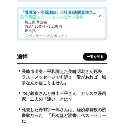
「看護師・准看護師」正社員/訪問看護ステーション/正看護師
＞
訪問看護ステーションルピナス草加
埼玉県 草加市
時給1,800円～2,200円
正社員
スポンサー：求人ボックス
追悼
一覧を見る
長崎市出身・平和訴えた美輪明宏さん死去
ラストメッセージでも訴え「愛があれば 戦
争なんか起こりません」
つげ義春さんと白土三平さん カリスマ漫画
家、二人の「違い」とは？
死去した丹羽宇一郎さんは、経済界有数の読
書家だった 『死ぬほど読書』ベストセラー
に