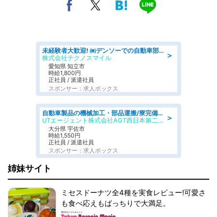
未経験者大歓迎! ㈱デンソーでの自動車部品の組立作業 denso aichi
＞
株式会社テクノスマイル
愛知県 知立市
時給1,800円
正社員 / 派遣社員
スポンサー：求人ボックス
自動車製品の機械加工・部品運搬/寮完備/日払い/工場・製造
＞
UTエージェント株式会社AGT西日本第二CU
大分県 宇佐市
時給1,550円
正社員 / 派遣社員
スポンサー：求人ボックス
姉妹サイト
ミセスドーナツ全4種を実食レビュー!可愛さ
も食べ応えもばっちりで大満足。