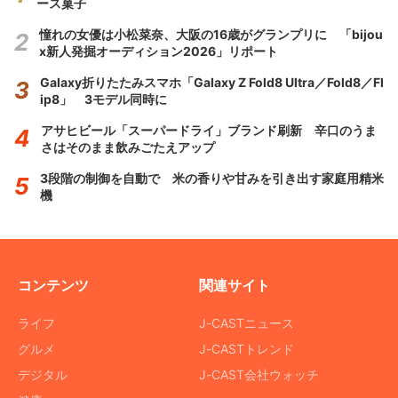
ース菓子
憧れの女優は小松菜奈、大阪の16歳がグランプリに 「bijou
x新人発掘オーディション2026」リポート
Galaxy折りたたみスマホ「Galaxy Z Fold8 Ultra／Fold8／Fl
ip8」 3モデル同時に
アサヒビール「スーパードライ」ブランド刷新 辛口のうま
さはそのまま飲みごたえアップ
3段階の制御を自動で 米の香りや甘みを引き出す家庭用精米
機
コンテンツ
関連サイト
ライフ
J-CASTニュース
グルメ
J-CASTトレンド
デジタル
J-CAST会社ウォッチ