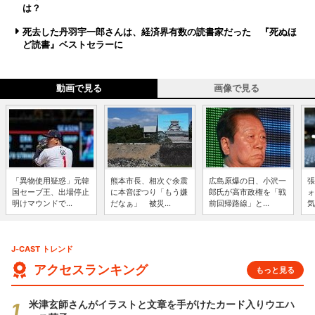
は？
死去した丹羽宇一郎さんは、経済界有数の読書家だった 『死ぬほ
ど読書』ベストセラーに
動画で見る
画像で見る
「異物使用疑惑」元韓
熊本市長、相次ぐ余震
広島原爆の日、小沢一
張
国セーブ王、出場停止
に本音ぽつり「もう嫌
郎氏が高市政権を「戦
ォ
明けマウンドで...
だなぁ」 被災...
前回帰路線」と...
気
J-CAST トレンド
アクセスランキング
もっと見る
米津玄師さんがイラストと文章を手がけたカード入りウエハ