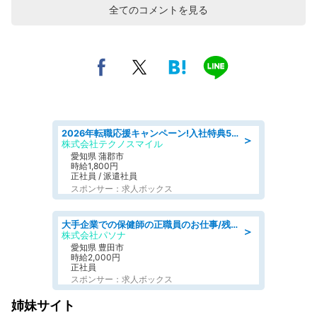
全てのコメントを見る
2026年転職応援キャンペーン!入社特典58万円/デンソーで働こう!自動車工場で小型部品の検査業務 denso aichi
＞
株式会社テクノスマイル
愛知県 蒲郡市
時給1,800円
正社員 / 派遣社員
スポンサー：求人ボックス
大手企業での保健師の正職員のお仕事/残業なし/要資格:保健師
＞
株式会社パソナ
愛知県 豊田市
時給2,000円
正社員
スポンサー：求人ボックス
姉妹サイト