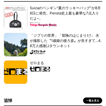
Suicaのペンギン"夏のラッキーバッグ"が8月
8日に発売。Pensta史上最も豪華な7点入り
だよ~。
「ジブリの世界」「冒険のはじまりだ!」 夫
が撮影した〝1歳娘の後ろ姿〟が良すぎて...4.
8万人感激|Jタウンネット
ゼロまる
追悼
一覧を見る