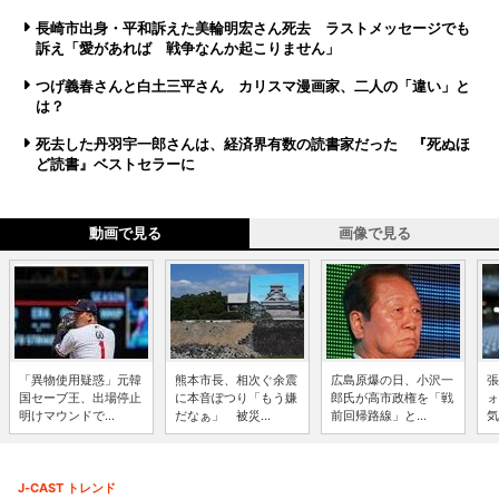
長崎市出身・平和訴えた美輪明宏さん死去 ラストメッセージでも
訴え「愛があれば 戦争なんか起こりません」
つげ義春さんと白土三平さん カリスマ漫画家、二人の「違い」と
は？
死去した丹羽宇一郎さんは、経済界有数の読書家だった 『死ぬほ
ど読書』ベストセラーに
動画で見る
画像で見る
「異物使用疑惑」元韓
熊本市長、相次ぐ余震
広島原爆の日、小沢一
張
国セーブ王、出場停止
に本音ぽつり「もう嫌
郎氏が高市政権を「戦
ォ
明けマウンドで...
だなぁ」 被災...
前回帰路線」と...
気
J-CAST トレンド