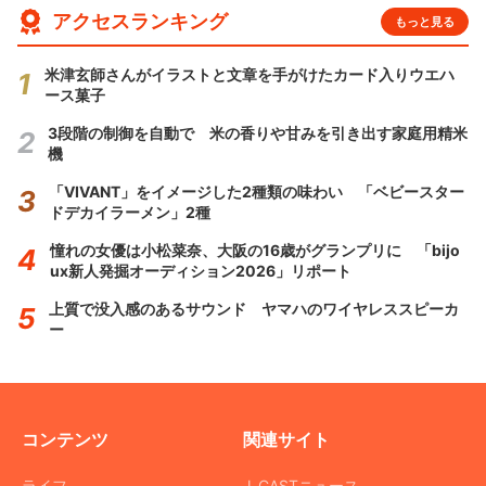
アクセスランキング
もっと見る
米津玄師さんがイラストと文章を手がけたカード入りウエハ
ース菓子
3段階の制御を自動で 米の香りや甘みを引き出す家庭用精米
機
「VIVANT」をイメージした2種類の味わい 「ベビースター
ドデカイラーメン」2種
憧れの女優は小松菜奈、大阪の16歳がグランプリに 「bijo
ux新人発掘オーディション2026」リポート
上質で没入感のあるサウンド ヤマハのワイヤレススピーカ
ー
コンテンツ
関連サイト
ライフ
J-CASTニュース