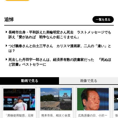
追悼
一覧を見る
長崎市出身・平和訴えた美輪明宏さん死去 ラストメッセージでも
訴え「愛があれば 戦争なんか起こりません」
つげ義春さんと白土三平さん カリスマ漫画家、二人の「違い」と
は？
死去した丹羽宇一郎さんは、経済界有数の読書家だった 『死ぬほ
ど読書』ベストセラーに
動画で見る
画像で見る
「異物使用疑惑」元韓
熊本市長、相次ぐ余震
広島原爆の日、小沢一
張