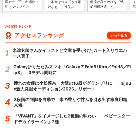
国セーブ王、出場停止
に本音ぽつり「もう嫌
郎氏が高市政権を「戦
ォ
明けマウンドで...
だなぁ」 被災...
前回帰路線」と...
気
J-CAST トレンド
アクセスランキング
もっと見る
米津玄師さんがイラストと文章を手がけたカード入りウエハ
ース菓子
Galaxy折りたたみスマホ「Galaxy Z Fold8 Ultra／Fold8／Fl
ip8」 3モデル同時に
憧れの女優は小松菜奈、大阪の16歳がグランプリに 「bijou
x新人発掘オーディション2026」リポート
3段階の制御を自動で 米の香りや甘みを引き出す家庭用精
米機
「VIVANT」をイメージした2種類の味わい 「ベビースター
ドデカイラーメン」2種