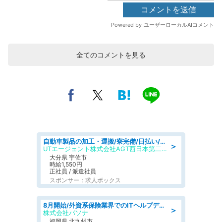
全てのコメントを見る
自動車製品の加工・運搬/寮完備/日払い/工場・製造
＞
UTエージェント株式会社AGT西日本第二CU
大分県 宇佐市
時給1,550円
正社員 / 派遣社員
スポンサー：求人ボックス
8月開始/外資系保険業界でのITヘルプデスク業務/駅近/即日勤務可/ヘルプデスク
＞
株式会社パソナ
福岡県 北九州市