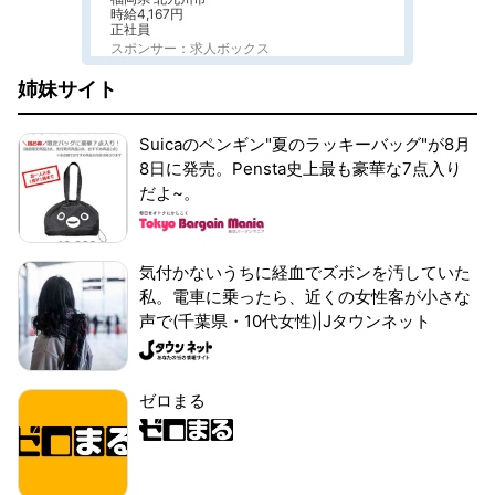
時給4,167円
正社員
スポンサー：求人ボックス
姉妹サイト
Suicaのペンギン"夏のラッキーバッグ"が8月
8日に発売。Pensta史上最も豪華な7点入り
だよ~。
気付かないうちに経血でズボンを汚していた
私。電車に乗ったら、近くの女性客が小さな
声で(千葉県・10代女性)|Jタウンネット
ゼロまる