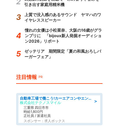
引き出す家庭用精米機
上質で没入感のあるサウンド ヤマハのワ
イヤレススピーカー
憧れの女優は小松菜奈、大阪の16歳がグラ
ンプリに 「bijoux新人発掘オーディショ
ン2026」リポート
ゼッテリア 期間限定「夏の和風おろしバ
ーガーフェア」
注目情報
PR
自動車工場で働こう!カーエアコンやエンジンの製造・加工業務/寮完備 denso aichi
＞
株式会社テクノスマイル
三重県 四日市市
時給1,800円
正社員 / 派遣社員
スポンサー：求人ボックス