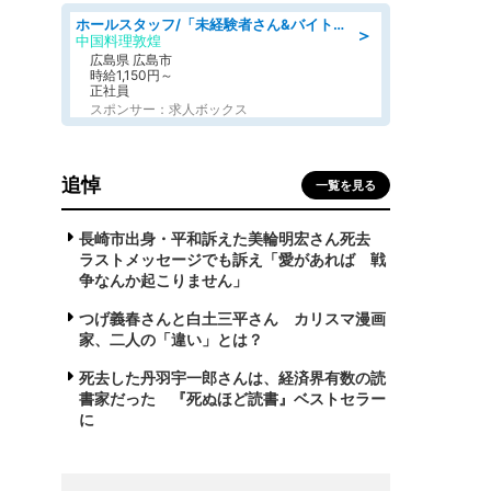
ホールスタッフ/「未経験者さん&バイトデビューも大歓迎」残業ほぼなし×1日3時間〜勤務OK!フォロー体制も充実/広島県/広島市南区
＞
中国料理敦煌
広島県 広島市
時給1,150円～
正社員
スポンサー：求人ボックス
追悼
一覧を見る
長崎市出身・平和訴えた美輪明宏さん死去
ラストメッセージでも訴え「愛があれば 戦
争なんか起こりません」
つげ義春さんと白土三平さん カリスマ漫画
家、二人の「違い」とは？
死去した丹羽宇一郎さんは、経済界有数の読
書家だった 『死ぬほど読書』ベストセラー
に