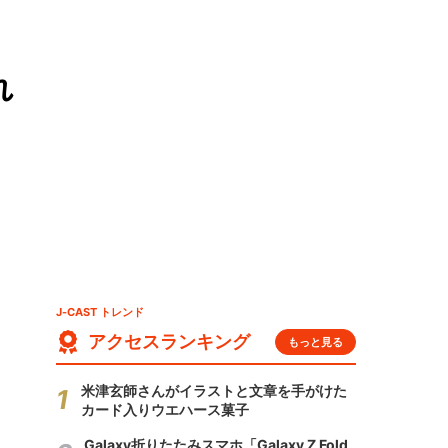
れ
J-CAST トレンド
アクセスランキング
もっと見る
米津玄師さんがイラストと文章を手がけた
カード入りウエハース菓子
Galaxy折りたたみスマホ「Galaxy Z Fold