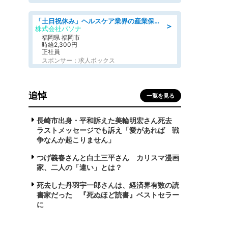
「土日祝休み」ヘルスケア業界の産業保健師/高時給/未経験OK/要資格:保健師、正看護師
＞
株式会社パソナ
福岡県 福岡市
時給2,300円
正社員
スポンサー：求人ボックス
追悼
一覧を見る
長崎市出身・平和訴えた美輪明宏さん死去
ラストメッセージでも訴え「愛があれば 戦
争なんか起こりません」
つげ義春さんと白土三平さん カリスマ漫画
家、二人の「違い」とは？
死去した丹羽宇一郎さんは、経済界有数の読
書家だった 『死ぬほど読書』ベストセラー
に