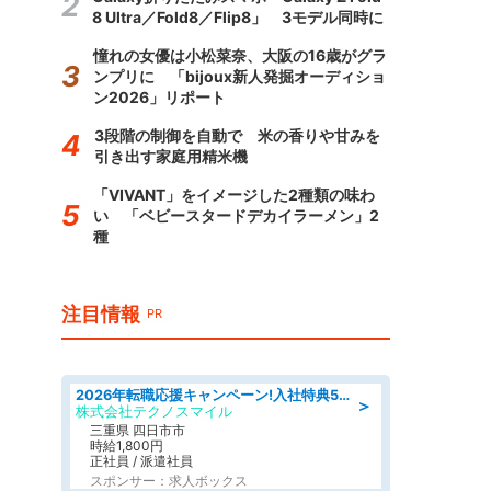
8 Ultra／Fold8／Flip8」 3モデル同時に
憧れの女優は小松菜奈、大阪の16歳がグラ
ンプリに 「bijoux新人発掘オーディショ
ン2026」リポート
3段階の制御を自動で 米の香りや甘みを
引き出す家庭用精米機
「VIVANT」をイメージした2種類の味わ
い 「ベビースタードデカイラーメン」2
種
注目情報
PR
2026年転職応援キャンペーン!入社特典58万円/デンソーで働こう!自動車工場で小型部品の検査業務 denso aichi
＞
株式会社テクノスマイル
三重県 四日市市
時給1,800円
正社員 / 派遣社員
スポンサー：求人ボックス