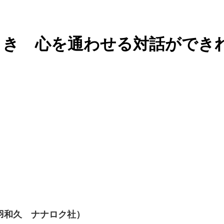
とき 心を通わせる対話ができ
羽和久 ナナロク社）