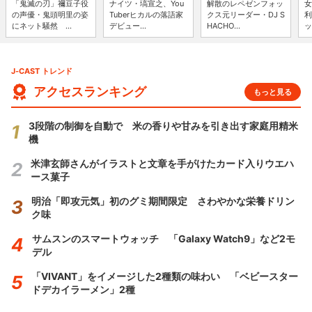
「鬼滅の刃」禰豆子役
ナイツ・塙宣之、You
解散のレペゼンフォッ
女
の声優・鬼頭明里の姿
Tuberヒカルの落語家
クス元リーダー・DJ S
利
にネット騒然 ...
デビュー...
HACHO...
ッ
J-CAST トレンド
アクセスランキング
もっと見る
3段階の制御を自動で 米の香りや甘みを引き出す家庭用精米
機
米津玄師さんがイラストと文章を手がけたカード入りウエハ
ース菓子
明治「即攻元気」初のグミ期間限定 さわやかな栄養ドリン
ク味
サムスンのスマートウォッチ 「Galaxy Watch9」など2モ
デル
「VIVANT」をイメージした2種類の味わい 「ベビースター
ドデカイラーメン」2種