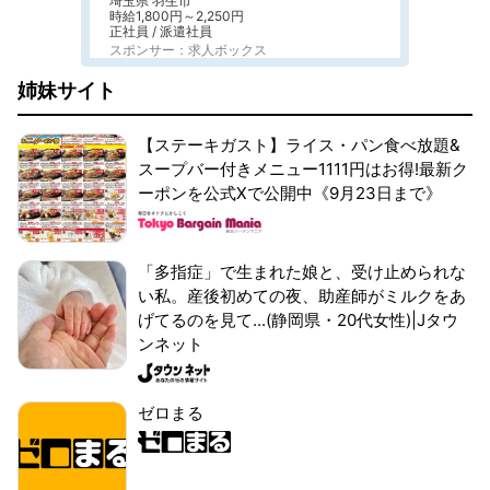
埼玉県 羽生市
時給1,800円～2,250円
正社員 / 派遣社員
スポンサー：求人ボックス
姉妹サイト
【ステーキガスト】ライス・パン食べ放題&
スープバー付きメニュー1111円はお得!最新ク
ーポンを公式Xで公開中《9月23日まで》
「多指症」で生まれた娘と、受け止められな
い私。産後初めての夜、助産師がミルクをあ
げてるのを見て...(静岡県・20代女性)|Jタウ
ンネット
ゼロまる