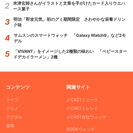
米津玄師さんがイラストと文章を手がけたカード入りウエハ
ース菓子
明治「即攻元気」初のグミ期間限定 さわやかな栄養ドリン
ク味
サムスンのスマートウォッチ 「Galaxy Watch9」など2モ
デル
「VIVANT」をイメージした2種類の味わい 「ベビースター
ドデカイラーメン」2種
コンテンツ
関連サイト
ライフ
J-CASTニュース
グルメ
J-CASTトレンド
デジタル
J-CAST会社ウォッチ
健康
BOOKウォッチ