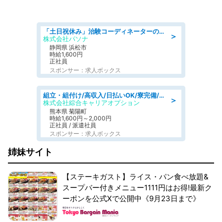
「土日祝休み」治験コーディネーターのお仕事/未経験OK
＞
株式会社パソナ
静岡県 浜松市
時給1,600円
正社員
スポンサー：求人ボックス
組立・組付け/高収入/日払いOK/寮完備/交替制/20・30・40代活躍中
＞
株式会社綜合キャリアオプション
熊本県 菊陽町
時給1,600円～2,000円
正社員 / 派遣社員
スポンサー：求人ボックス
姉妹サイト
【ステーキガスト】ライス・パン食べ放題&
スープバー付きメニュー1111円はお得!最新ク
ーポンを公式Xで公開中《9月23日まで》