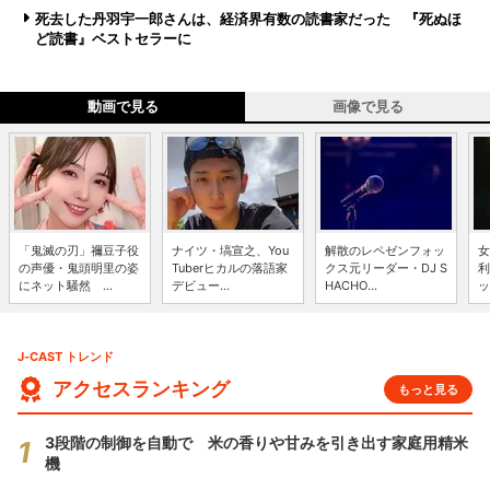
死去した丹羽宇一郎さんは、経済界有数の読書家だった 『死ぬほ
ど読書』ベストセラーに
動画で見る
画像で見る
「鬼滅の刃」禰豆子役
ナイツ・塙宣之、You
解散のレペゼンフォッ
女
の声優・鬼頭明里の姿
Tuberヒカルの落語家
クス元リーダー・DJ S
利
にネット騒然 ...
デビュー...
HACHO...
ッ
J-CAST トレンド
アクセスランキング
もっと見る
3段階の制御を自動で 米の香りや甘みを引き出す家庭用精米
機